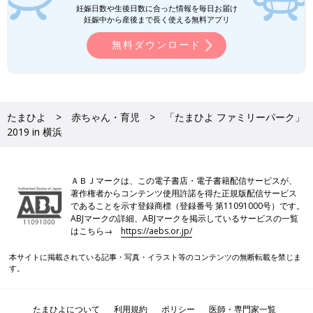
妊娠日数や生後日数に合った情報を毎日お届け
妊娠中から産後まで長く使える無料アプリ
無料ダウンロード
たまひよ
赤ちゃん・育児
「たまひよ ファミリーパーク」
2019 in 横浜
ＡＢＪマークは、この電子書店・電子書籍配信サービスが、
著作権者からコンテンツ使用許諾を得た正規版配信サービス
であることを示す登録商標（登録番号 第11091000号）です。
ABJマークの詳細、ABJマークを掲示しているサービスの一覧
はこちら→
https://aebs.or.jp/
本サイトに掲載されている記事・写真・イラスト等のコンテンツの無断転載を禁じま
す。
たまひよについて
利用規約
ポリシー
医師・専門家一覧