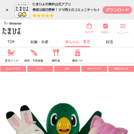
×
内祝い
SHOP
メニュー
TOP
妊娠・出産
赤ちゃん・育児
妊活
育児グッズ
病気・予防接種
離乳食
優待パス
ひよこクラブ
アプリ
SNS
キャンペーン
写真スタジオ