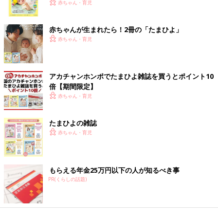
く！ おっぱい・ミルクの基本と夏のトラブル 解決テ
赤ちゃん・育児
ク
赤ちゃんが生まれたら！2冊の「たまひよ」
赤ちゃん・育児
アカチャンホンポでたまひよ雑誌を買うとポイント10
倍【期間限定】
赤ちゃん・育児
たまひよの雑誌
赤ちゃん・育児
もらえる年金25万円以下の人が知るべき事
PR(くらしの話題)