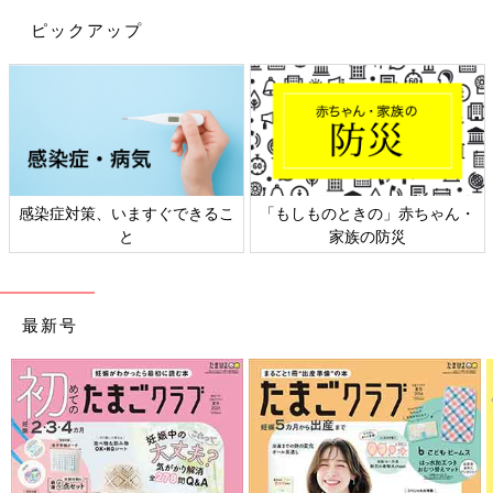
ピックアップ
日本外来小児科学会リーフレッ
六星占術 細木かおりさんの人生
ト検討会
相談
最新号