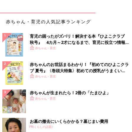
赤ちゃん・育児の人気記事ランキング
育児の困ったがズバリ！解決する本『ひよこクラブ
秋号』 4カ月～2才になるまで、育児に役立つ情報が
いっぱい！
赤ちゃん・育児
赤ちゃんのお世話まるわかり！『初めてのひよこクラ
ブ 夏号』〈巻頭大特集〉初めての授乳がうまくい
く！ おっぱい・ミルクの基本と夏のトラブル 解決テ
赤ちゃん・育児
ク
赤ちゃんが生まれたら！2冊の「たまひよ」
赤ちゃん・育児
お墓の撤去にいくらかかる？墓じまい費用
PR(くらしの話題)