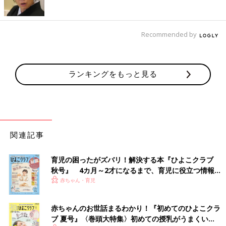
Recommended by
ランキングをもっと見る
関連記事
育児の困ったがズバリ！解決する本『ひよこクラブ
秋号』 4カ月～2才になるまで、育児に役立つ情報が
いっぱい！
赤ちゃん・育児
赤ちゃんのお世話まるわかり！『初めてのひよこクラ
ブ 夏号』〈巻頭大特集〉初めての授乳がうまくい