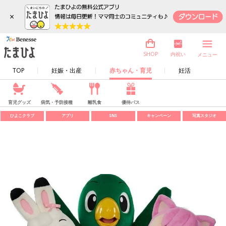
×
内祝い
SHOP
メニュー
TOP
妊娠・出産
赤ちゃん・育児
妊活
育児グッズ
病気・予防接種
離乳食
優待パス
ひよこクラブ
アプリ
SNS
キャンペーン
写真スタジオ