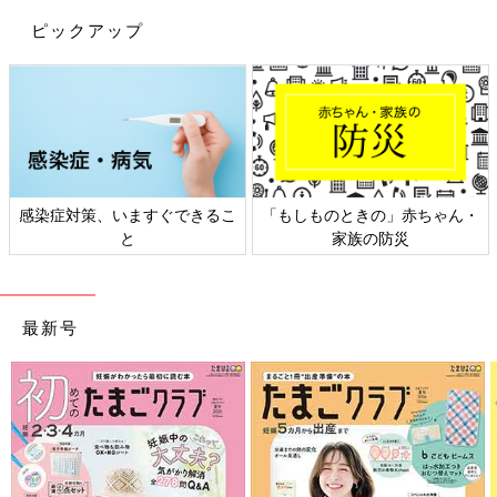
ピックアップ
日本外来小児科学会リーフレッ
六星占術 細木かおりさんの人生
ト検討会
相談
最新号