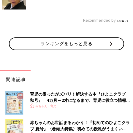
Recommended by
ランキングをもっと見る
関連記事
育児の困ったがズバリ！解決する本『ひよこクラブ
秋号』 4カ月～2才になるまで、育児に役立つ情報が
いっぱい！
赤ちゃん・育児
赤ちゃんのお世話まるわかり！『初めてのひよこクラ
ブ 夏号』〈巻頭大特集〉初めての授乳がうまくい