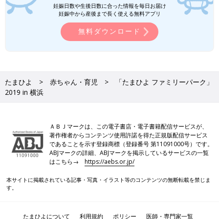
妊娠日数や生後日数に合った情報を毎日お届け
妊娠中から産後まで長く使える無料アプリ
無料ダウンロード
たまひよ
赤ちゃん・育児
「たまひよ ファミリーパーク」
2019 in 横浜
ＡＢＪマークは、この電子書店・電子書籍配信サービスが、
著作権者からコンテンツ使用許諾を得た正規版配信サービス
であることを示す登録商標（登録番号 第11091000号）です。
ABJマークの詳細、ABJマークを掲示しているサービスの一覧
はこちら→
https://aebs.or.jp/
本サイトに掲載されている記事・写真・イラスト等のコンテンツの無断転載を禁じま
す。
たまひよについて
利用規約
ポリシー
医師・専門家一覧