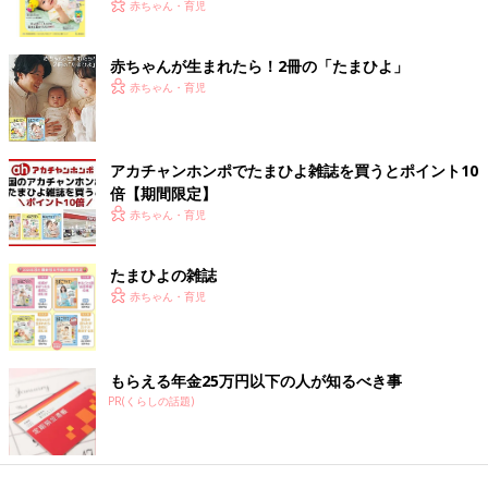
く！ おっぱい・ミルクの基本と夏のトラブル 解決テ
赤ちゃん・育児
ク
赤ちゃんが生まれたら！2冊の「たまひよ」
赤ちゃん・育児
アカチャンホンポでたまひよ雑誌を買うとポイント10
倍【期間限定】
赤ちゃん・育児
たまひよの雑誌
赤ちゃん・育児
もらえる年金25万円以下の人が知るべき事
PR(くらしの話題)