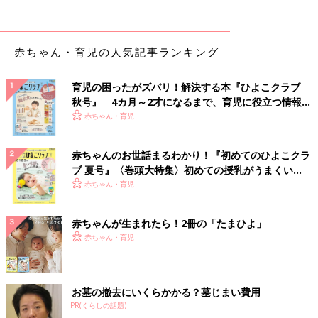
赤ちゃん・育児の人気記事ランキング
育児の困ったがズバリ！解決する本『ひよこクラブ
秋号』 4カ月～2才になるまで、育児に役立つ情報が
いっぱい！
赤ちゃん・育児
赤ちゃんのお世話まるわかり！『初めてのひよこクラ
ブ 夏号』〈巻頭大特集〉初めての授乳がうまくい
く！ おっぱい・ミルクの基本と夏のトラブル 解決テ
赤ちゃん・育児
ク
赤ちゃんが生まれたら！2冊の「たまひよ」
赤ちゃん・育児
お墓の撤去にいくらかかる？墓じまい費用
PR(くらしの話題)