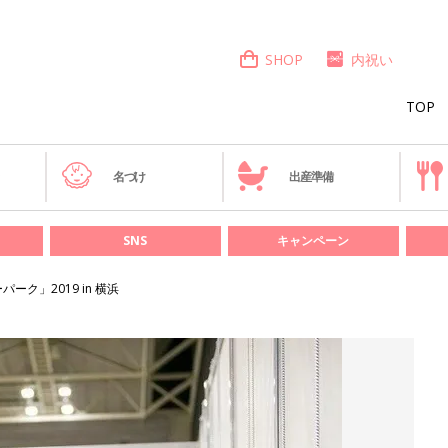
SHOP
内祝い
TOP
き
名づけ
出産準備
SNS
キャンペーン
ーク」2019 in 横浜