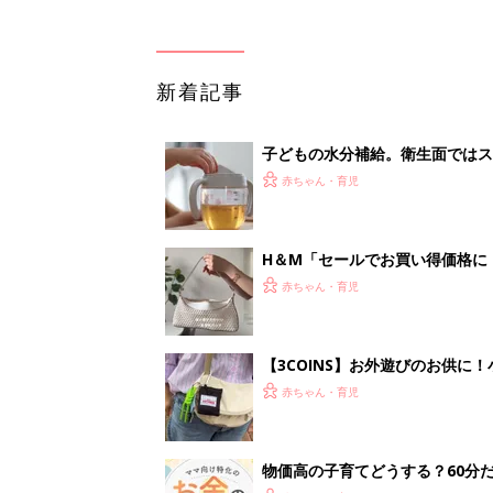
新着記事
子どもの水分補給。衛生面ではス
く3つのコツとは？【専門家監修
赤ちゃん・育児
H＆М「セールでお買い得価格に
赤ちゃん・育児
【3COINS】お外遊びのお供
ート」
赤ちゃん・育児
物価高の子育てどうする？60分