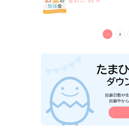
赤ちゃん・育児
<
3
妊娠日数や
妊娠中か