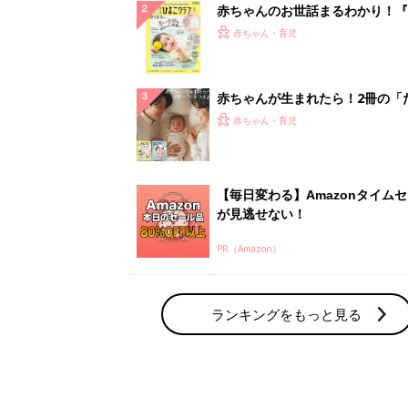
赤ちゃんのお世話まるわかり！『
てのひよこクラブ 夏号』〈巻頭
赤ちゃん・育児
集〉初めての授乳がうまくいく！
っぱい・ミルクの基本と夏のトラ
解決テク
赤ちゃんが生まれたら！2冊の「
ひよ」
赤ちゃん・育児
【毎日変わる】Amazonタイム
が見逃せない！
PR（Amazon）
ランキングをもっと見る