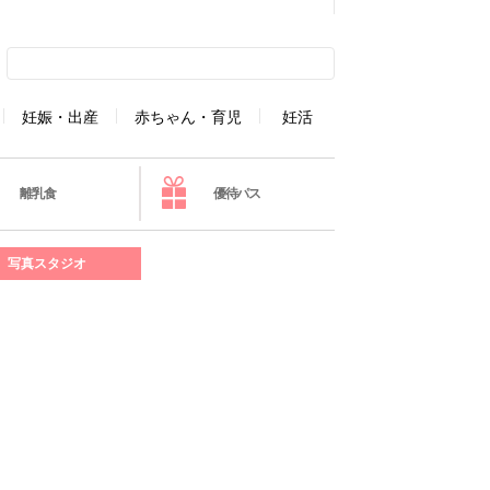
妊娠・出産
赤ちゃん・育児
妊活
離乳食
優待パス
写真スタジオ