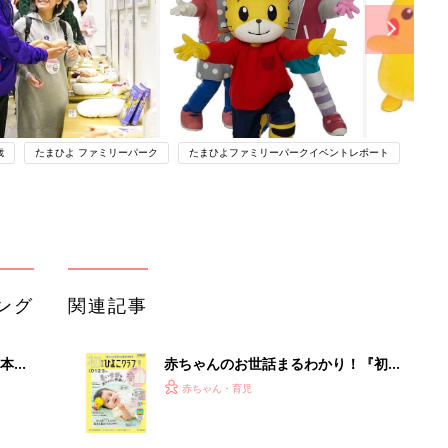
歳
たまひよ ファミリーパーク
たまひよファミリーパークイベントレポート
ング
関連記事
本
赤ちゃんのお世話まるわかり！『初め
2才
てのひよこクラブ 夏号』〈巻頭大特
赤ちゃん・育児
いっ
集〉初めての授乳がうまくいく！ お
っぱい・ミルクの基本と夏のトラブル
解決テク