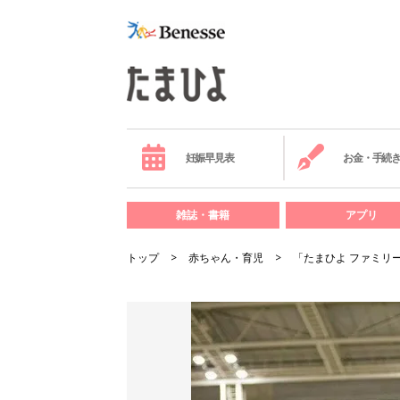
妊娠早見表
お金・手続
雑誌・書籍
アプリ
トップ
赤ちゃん・育児
「たまひよ ファミリーパ