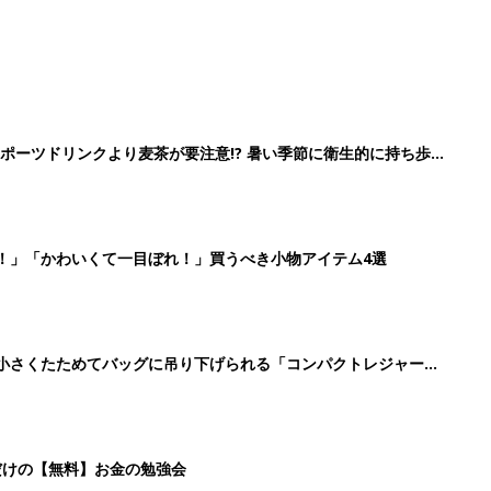
ポーツドリンクより麦茶が要注意!? 暑い季節に衛生的に持ち歩
】
！」「かわいくて一目ぼれ！」買うべき小物アイテム4選
に！小さくたためてバッグに吊り下げられる「コンパクトレジャーシ
だけの【無料】お金の勉強会