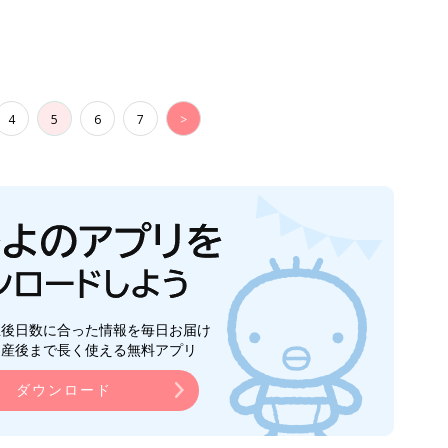
4
5
6
7
>
生後日数に合った情報を毎日お届け
ら産後まで長く使える無料アプリ
ダウンロード