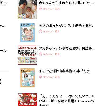
初め
赤ちゃんが生まれたら！2冊の「たま
大特
ひよ」
赤ちゃん・育児
 お
ブル
たま
育児の困ったがズバリ！解決する本
『ひよこクラブ 秋号』 4カ月～2才
赤ちゃん・育児
になるまで、育児に役立つ情報がいっ
ぱい！
アカチャンホンポでたまひよ雑誌を買
セール
うとポイント10倍【期間限定】
赤ちゃん・育児
まるごと1冊“出産準備”の本『たまご
クラブ 夏号』〈スペシャル大特集〉
赤ちゃん・育児
夫婦で予習する 出産の教科書
「え、こんなセールやってたの？」8
0％OFF以上が続々登場！Amazonの
本気が...