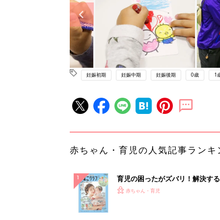
妊娠初期
妊娠中期
妊娠後期
0歳
1
赤ちゃん・育児の人気記事ランキ
育児の困ったがズバリ！解決する
『ひよこクラブ 夏号』 4カ月～
赤ちゃん・育児
になるまで、育児に役立つ情報が
ぱい！