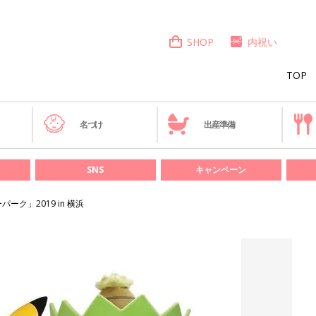
SHOP
内祝い
TOP
き
名づけ
出産準備
SNS
キャンペーン
ーク」2019 in 横浜