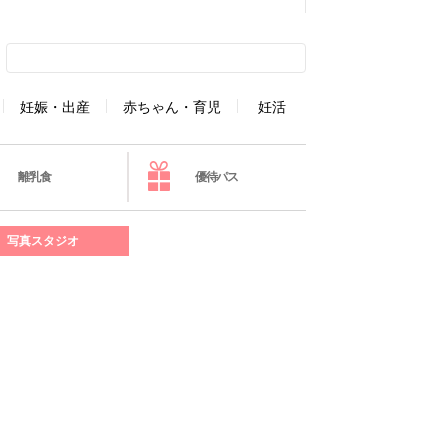
妊娠・出産
赤ちゃん・育児
妊活
離乳食
優待パス
写真スタジオ