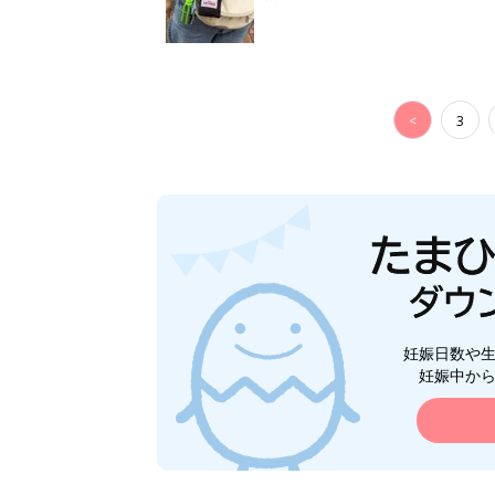
<
3
妊娠日数や
妊娠中か