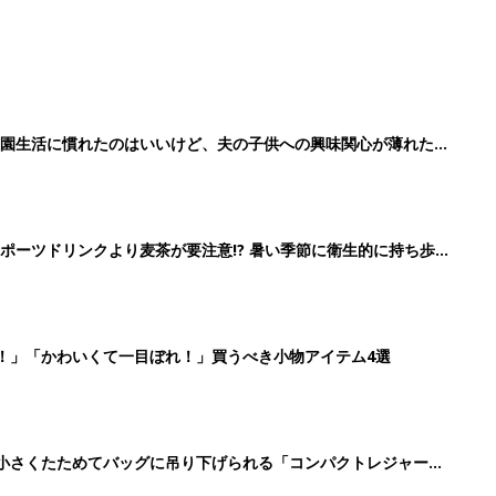
育園生活に慣れたのはいいけど、夫の子供への興味関心が薄れた気
91』
ポーツドリンクより麦茶が要注意!? 暑い季節に衛生的に持ち歩
】
！」「かわいくて一目ぼれ！」買うべき小物アイテム4選
に！小さくたためてバッグに吊り下げられる「コンパクトレジャーシ