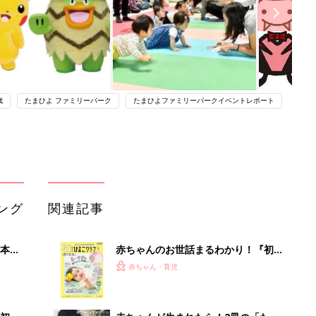
歳
たまひよ ファミリーパーク
たまひよファミリーパークイベントレポート
ング
関連記事
本
赤ちゃんのお世話まるわかり！『初め
2才
てのひよこクラブ 夏号』〈巻頭大特
赤ちゃん・育児
いっ
集〉初めての授乳がうまくいく！ お
っぱい・ミルクの基本と夏のトラブル
解決テク