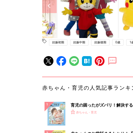
妊娠初期
妊娠中期
妊娠後期
0歳
1
赤ちゃん・育児の人気記事ランキ
育児の困ったがズバリ！解決する
『ひよこクラブ 夏号』 4カ月～
赤ちゃん・育児
になるまで、育児に役立つ情報が
ぱい！