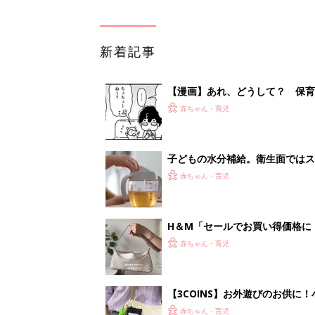
新着記事
【漫画】あれ、どうして？ 保
がする……！『ふうふう子育て ＃
赤ちゃん・育児
子どもの水分補給。衛生面ではス
く3つのコツとは？【専門家監修
赤ちゃん・育児
H＆М「セールでお買い得価格に
赤ちゃん・育児
【3COINS】お外遊びのお供
ート」
赤ちゃん・育児