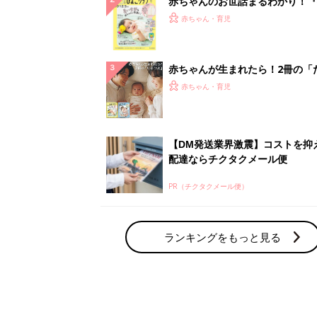
赤ちゃんのお世話まるわかり！『
てのひよこクラブ 夏号』〈巻頭
赤ちゃん・育児
集〉初めての授乳がうまくいく！
っぱい・ミルクの基本と夏のトラ
解決テク
赤ちゃんが生まれたら！2冊の「
ひよ」
赤ちゃん・育児
【DM発送業界激震】コストを抑
配達ならチクタクメール便
PR（チクタクメール便）
ランキングをもっと見る