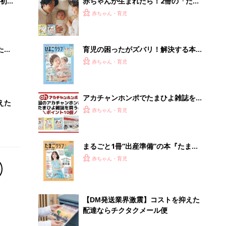
初め
赤ちゃんが生まれたら！2冊の「たま
大特
ひよ」
赤ちゃん・育児
 お
ブル
たま
育児の困ったがズバリ！解決する本
『ひよこクラブ 秋号』 4カ月～2才
赤ちゃん・育児
になるまで、育児に役立つ情報がいっ
ぱい！
アカチャンホンポでたまひよ雑誌を買
えた
うとポイント10倍【期間限定】
赤ちゃん・育児
まるごと1冊“出産準備”の本『たまご
クラブ 夏号』〈スペシャル大特集〉
赤ちゃん・育児
夫婦で予習する 出産の教科書
【DM発送業界激震】コストを抑えた
配達ならチクタクメール便