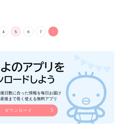
4
5
6
7
>
生後日数に合った情報を毎日お届け
ら産後まで長く使える無料アプリ
ダウンロード