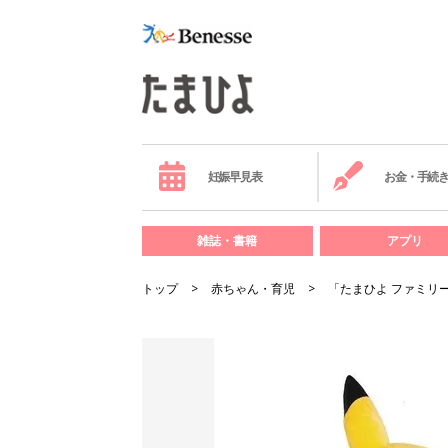
妊娠早見表
お金・手続
雑誌・書籍
アプリ
トップ
赤ちゃん・育児
「たまひよ ファミリーパ