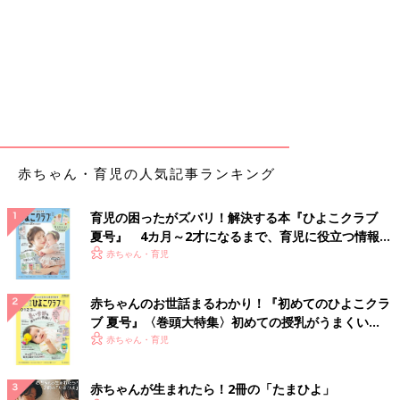
赤ちゃん・育児の人気記事ランキング
育児の困ったがズバリ！解決する本『ひよこクラブ
夏号』 4カ月～2才になるまで、育児に役立つ情報が
いっぱい！
赤ちゃん・育児
赤ちゃんのお世話まるわかり！『初めてのひよこクラ
ブ 夏号』〈巻頭大特集〉初めての授乳がうまくい
く！ おっぱい・ミルクの基本と夏のトラブル 解決テ
赤ちゃん・育児
ク
赤ちゃんが生まれたら！2冊の「たまひよ」