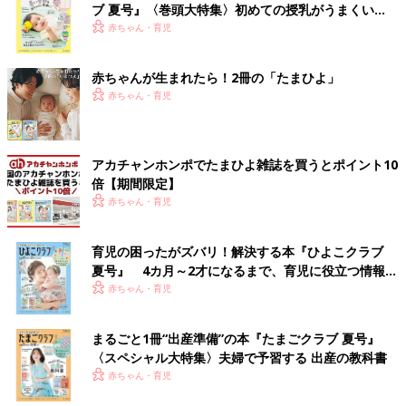
ブ 夏号』〈巻頭大特集〉初めての授乳がうまくい
く！ おっぱい・ミルクの基本と夏のトラブル 解決テ
赤ちゃん・育児
ク
赤ちゃんが生まれたら！2冊の「たまひよ」
赤ちゃん・育児
アカチャンホンポでたまひよ雑誌を買うとポイント10
倍【期間限定】
赤ちゃん・育児
育児の困ったがズバリ！解決する本『ひよこクラブ
夏号』 4カ月～2才になるまで、育児に役立つ情報が
いっぱい！
赤ちゃん・育児
まるごと1冊“出産準備”の本『たまごクラブ 夏号』
〈スペシャル大特集〉夫婦で予習する 出産の教科書
赤ちゃん・育児