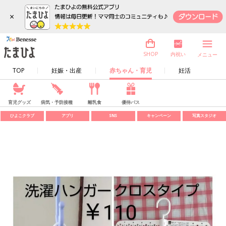
×
内祝い
SHOP
メニュー
TOP
妊娠・出産
赤ちゃん・育児
妊活
育児グッズ
病気・予防接種
離乳食
優待パス
ひよこクラブ
アプリ
SNS
キャンペーン
写真スタジオ