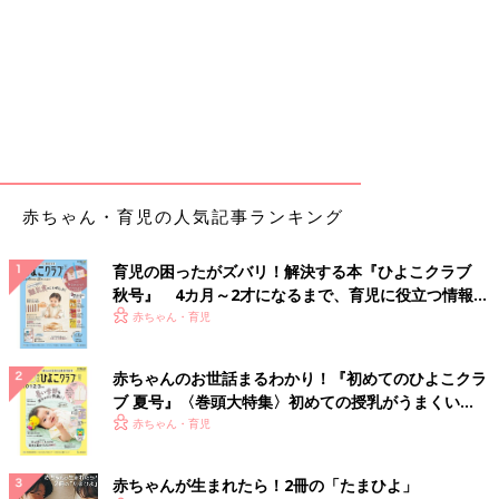
赤ちゃん・育児の人気記事ランキング
育児の困ったがズバリ！解決する本『ひよこクラブ
秋号』 4カ月～2才になるまで、育児に役立つ情報が
いっぱい！
赤ちゃん・育児
赤ちゃんのお世話まるわかり！『初めてのひよこクラ
ブ 夏号』〈巻頭大特集〉初めての授乳がうまくい
く！ おっぱい・ミルクの基本と夏のトラブル 解決テ
赤ちゃん・育児
ク
赤ちゃんが生まれたら！2冊の「たまひよ」