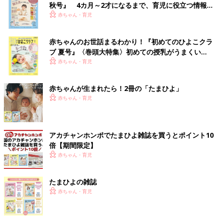
秋号』 4カ月～2才になるまで、育児に役立つ情報が
いっぱい！
赤ちゃん・育児
赤ちゃんのお世話まるわかり！『初めてのひよこクラ
ブ 夏号』〈巻頭大特集〉初めての授乳がうまくい
く！ おっぱい・ミルクの基本と夏のトラブル 解決テ
赤ちゃん・育児
ク
赤ちゃんが生まれたら！2冊の「たまひよ」
赤ちゃん・育児
アカチャンホンポでたまひよ雑誌を買うとポイント10
倍【期間限定】
赤ちゃん・育児
たまひよの雑誌
赤ちゃん・育児