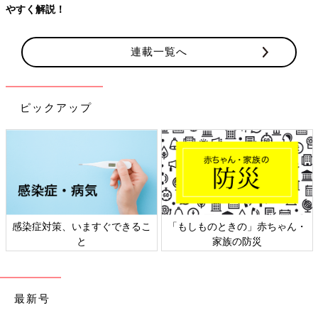
連載一覧へ
ピックアップ
のときの」赤ちゃん・
日本外来小児科学会リーフレッ
六星占術 
家族の防災
ト検討会
最新号