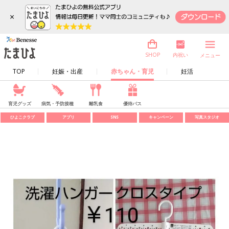
×
内祝い
SHOP
メニュー
TOP
妊娠・出産
赤ちゃん・育児
妊活
育児グッズ
病気・予防接種
離乳食
優待パス
ひよこクラブ
アプリ
SNS
キャンペーン
写真スタジオ