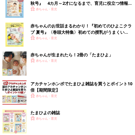
秋号』 4カ月～2才になるまで、育児に役立つ情報が
いっぱい！
赤ちゃん・育児
赤ちゃんのお世話まるわかり！『初めてのひよこクラ
ブ 夏号』〈巻頭大特集〉初めての授乳がうまくい
く！ おっぱい・ミルクの基本と夏のトラブル 解決テ
赤ちゃん・育児
ク
赤ちゃんが生まれたら！2冊の「たまひよ」
赤ちゃん・育児
アカチャンホンポでたまひよ雑誌を買うとポイント10
倍【期間限定】
赤ちゃん・育児
たまひよの雑誌
赤ちゃん・育児