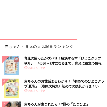
赤ちゃん・育児の人気記事ランキング
育児の困ったがズバリ！解決する本『ひよこクラブ
秋号』 4カ月～2才になるまで、育児に役立つ情報が
いっぱい！
赤ちゃん・育児
赤ちゃんのお世話まるわかり！『初めてのひよこクラ
ブ 夏号』〈巻頭大特集〉初めての授乳がうまくい
く！ おっぱい・ミルクの基本と夏のトラブル 解決テ
赤ちゃん・育児
ク
赤ちゃんが生まれたら！2冊の「たまひよ」