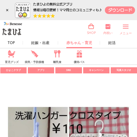
×
内祝い
SHOP
メニュー
TOP
妊娠・出産
赤ちゃん・育児
妊活
育児グッズ
病気・予防接種
離乳食
優待パス
ひよこクラブ
アプリ
SNS
キャンペーン
写真スタジオ