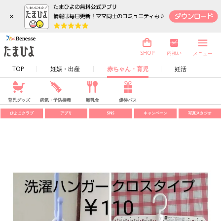
×
内祝い
SHOP
メニュー
TOP
妊娠・出産
赤ちゃん・育児
妊活
育児グッズ
病気・予防接種
離乳食
優待パス
ひよこクラブ
アプリ
SNS
キャンペーン
写真スタジオ