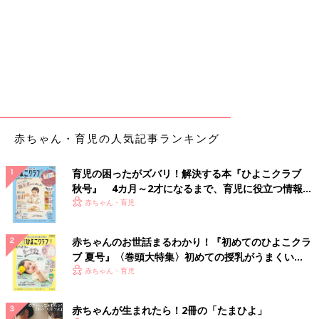
赤ちゃん・育児の人気記事ランキング
育児の困ったがズバリ！解決する本『ひよこクラブ
秋号』 4カ月～2才になるまで、育児に役立つ情報が
いっぱい！
赤ちゃん・育児
赤ちゃんのお世話まるわかり！『初めてのひよこクラ
ブ 夏号』〈巻頭大特集〉初めての授乳がうまくい
く！ おっぱい・ミルクの基本と夏のトラブル 解決テ
赤ちゃん・育児
ク
赤ちゃんが生まれたら！2冊の「たまひよ」