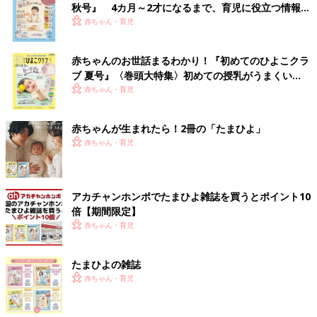
秋号』 4カ月～2才になるまで、育児に役立つ情報が
いっぱい！
赤ちゃん・育児
赤ちゃんのお世話まるわかり！『初めてのひよこクラ
ブ 夏号』〈巻頭大特集〉初めての授乳がうまくい
く！ おっぱい・ミルクの基本と夏のトラブル 解決テ
赤ちゃん・育児
ク
赤ちゃんが生まれたら！2冊の「たまひよ」
赤ちゃん・育児
アカチャンホンポでたまひよ雑誌を買うとポイント10
倍【期間限定】
赤ちゃん・育児
たまひよの雑誌
赤ちゃん・育児