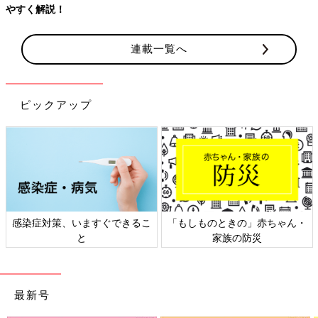
連載一覧へ
ピックアップ
・
日本外来小児科学会リーフレッ
六星占術 細木かおりさんの人
ト検討会
相談
最新号