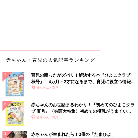
赤ちゃん・育児の人気記事ランキング
育児の困ったがズバリ！解決する本『ひよこクラブ
秋号』 4カ月～2才になるまで、育児に役立つ情報が
いっぱい！
赤ちゃん・育児
赤ちゃんのお世話まるわかり！『初めてのひよこクラ
ブ 夏号』〈巻頭大特集〉初めての授乳がうまくい
く！ おっぱい・ミルクの基本と夏のトラブル 解決テ
赤ちゃん・育児
ク
赤ちゃんが生まれたら！2冊の「たまひよ」