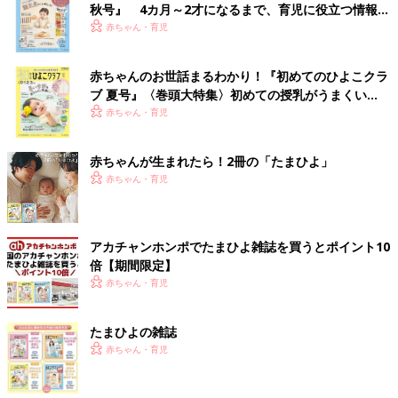
秋号』 4カ月～2才になるまで、育児に役立つ情報が
いっぱい！
赤ちゃん・育児
赤ちゃんのお世話まるわかり！『初めてのひよこクラ
ブ 夏号』〈巻頭大特集〉初めての授乳がうまくい
く！ おっぱい・ミルクの基本と夏のトラブル 解決テ
赤ちゃん・育児
ク
赤ちゃんが生まれたら！2冊の「たまひよ」
赤ちゃん・育児
アカチャンホンポでたまひよ雑誌を買うとポイント10
倍【期間限定】
赤ちゃん・育児
たまひよの雑誌
赤ちゃん・育児