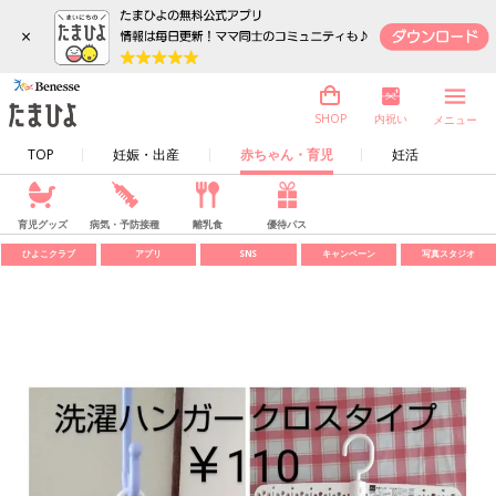
×
内祝い
SHOP
メニュー
TOP
妊娠・出産
赤ちゃん・育児
妊活
育児グッズ
病気・予防接種
離乳食
優待パス
ひよこクラブ
アプリ
SNS
キャンペーン
写真スタジオ