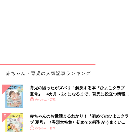
赤ちゃん・育児の人気記事ランキング
育児の困ったがズバリ！解決する本『ひよこクラブ
夏号』 4カ月～2才になるまで、育児に役立つ情報が
いっぱい！
赤ちゃん・育児
赤ちゃんのお世話まるわかり！『初めてのひよこクラ
ブ 夏号』〈巻頭大特集〉初めての授乳がうまくい
く！ おっぱい・ミルクの基本と夏のトラブル 解決テ
赤ちゃん・育児