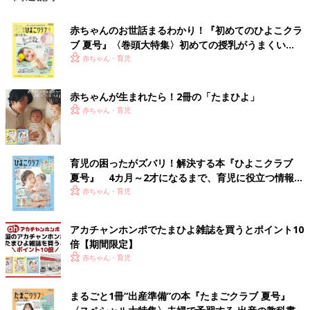
赤ちゃんのお世話まるわかり！『初めてのひよこクラ
ブ 夏号』〈巻頭大特集〉初めての授乳がうまくい
く！ おっぱい・ミルクの基本と夏のトラブル 解決テ
赤ちゃん・育児
ク
赤ちゃんが生まれたら！2冊の「たまひよ」
赤ちゃん・育児
育児の困ったがズバリ！解決する本『ひよこクラブ
夏号』 4カ月～2才になるまで、育児に役立つ情報が
いっぱい！
赤ちゃん・育児
アカチャンホンポでたまひよ雑誌を買うとポイント10
倍【期間限定】
赤ちゃん・育児
まるごと1冊“出産準備”の本『たまごクラブ 夏号』