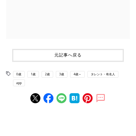
元記事へ戻る
0歳
1歳
2歳
3歳
4歳～
タレント・有名人
app