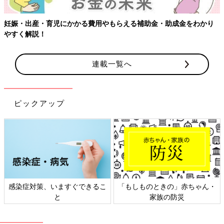
【ワクチン接種できるものも】妊婦の感染症対策、知っておいて！
連載一覧へ
ピックアップ
ん・
日本外来小児科学会リーフレッ
六星占術 細木かおりさんの
ト検討会
相談