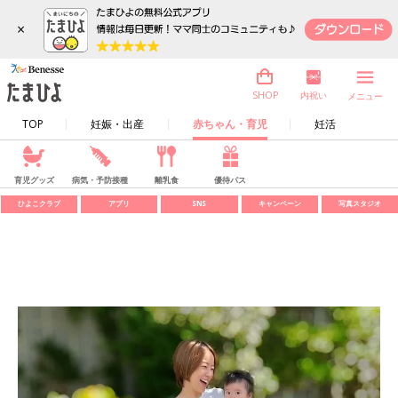
×
内祝い
SHOP
メニュー
TOP
妊娠・出産
赤ちゃん・育児
妊活
育児グッズ
病気・予防接種
離乳食
優待パス
ひよこクラブ
アプリ
SNS
キャンペーン
写真スタジオ