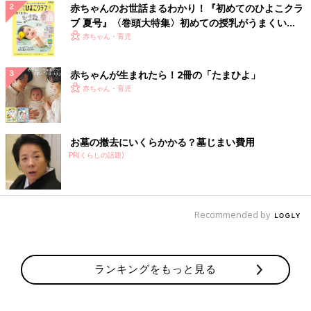
赤ちゃんのお世話まるわかり！『初めてのひよこクラ
ブ 夏号』〈巻頭大特集〉初めての授乳がうまくい
く！ おっぱい・ミルクの基本と夏のトラブル 解決テ
赤ちゃん・育児
ク
赤ちゃんが生まれたら！2冊の「たまひよ」
赤ちゃん・育児
お墓の撤去にいくらかかる？墓じまい費用
PR(くらしの話題)
Recommended by
ランキングをもっと見る