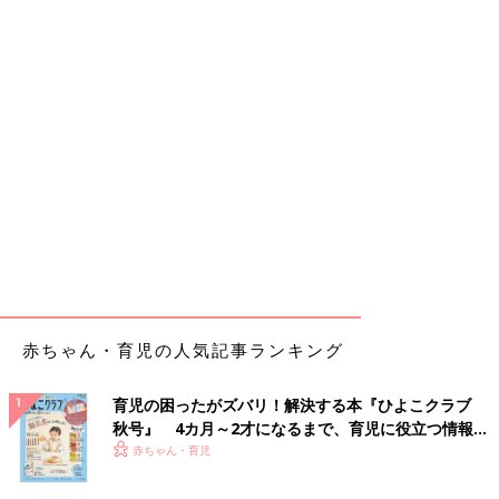
赤ちゃん・育児の人気記事ランキング
育児の困ったがズバリ！解決する本『ひよこクラブ
秋号』 4カ月～2才になるまで、育児に役立つ情報が
いっぱい！
赤ちゃん・育児