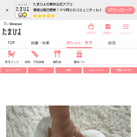
×
内祝い
SHOP
メニュー
TOP
妊娠・出産
赤ちゃん・育児
妊活
育児グッズ
病気・予防接種
離乳食
優待パス
ひよこクラブ
アプリ
SNS
キャンペーン
写真スタジオ