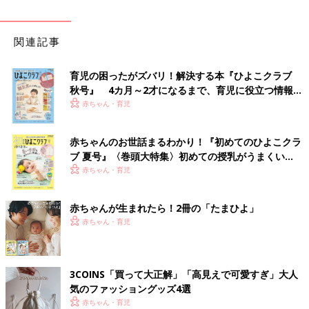
関連記事
育児の困ったがズバリ！解決する本『ひよこクラブ
秋号』 4カ月～2才になるまで、育児に役立つ情報が
いっぱい！
赤ちゃん・育児
赤ちゃんのお世話まるわかり！『初めてのひよこクラ
ブ 夏号』〈巻頭大特集〉初めての授乳がうまくい
く！ おっぱい・ミルクの基本と夏のトラブル 解決テ
赤ちゃん・育児
ク
赤ちゃんが生まれたら！2冊の「たまひよ」
赤ちゃん・育児
3COINS「買って大正解」「高見えで可愛すぎ」大人
気のファッショングッズ4選
赤ちゃん・育児