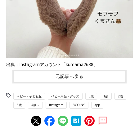
出典：Instagramアカウント「kumama2638」
元記事へ戻る
ベビー・子ども服
ベビー用品・グッズ
0歳
1歳
2歳
3歳
4歳～
Instagram
3COINS
app