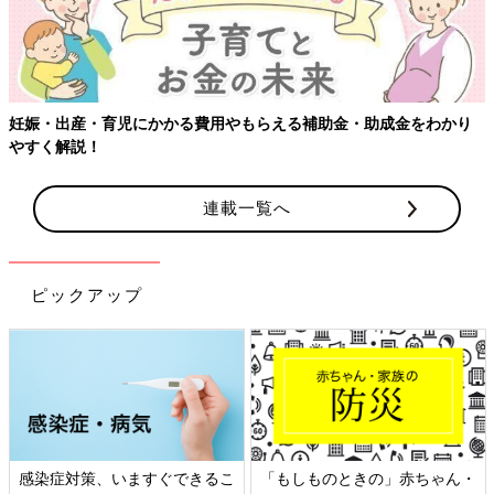
連載一覧へ
ピックアップ
ん・
日本外来小児科学会リーフレッ
六星占術 細木かおりさんの人