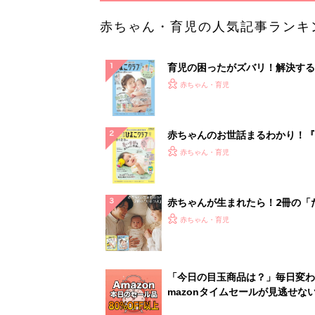
赤ちゃん・育児の人気記事ランキ
育児の困ったがズバリ！解決する
『ひよこクラブ 夏号』 4カ月～
赤ちゃん・育児
になるまで、育児に役立つ情報が
ぱい！
赤ちゃんのお世話まるわかり！『
てのひよこクラブ 夏号』〈巻頭
赤ちゃん・育児
集〉初めての授乳がうまくいく！
っぱい・ミルクの基本と夏のトラ
解決テク
赤ちゃんが生まれたら！2冊の「
ひよ」
赤ちゃん・育児
「今日の目玉商品は？」毎日変わ
mazonタイムセールが見逃せな