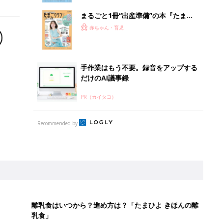
まるごと1冊“出産準備”の本『たまご
クラブ 夏号』〈スペシャル大特集〉
赤ちゃん・育児
夫婦で予習する 出産の教科書
手作業はもう不要。録音をアップする
だけのAI議事録
PR（カイタヨ）
Recommended by
離乳食はいつから？進め方は？「たまひよ きほんの離
乳食」