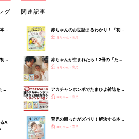
ング
関連記事
本
赤ちゃんのお世話まるわかり！『初め
2才
てのひよこクラブ 夏号』〈巻頭大特
赤ちゃん・育児
いっ
集〉初めての授乳がうまくいく！ お
っぱい・ミルクの基本と夏のトラブル
解決テク
初め
赤ちゃんが生まれたら！2冊の「たま
大特
ひよ」
赤ちゃん・育児
 お
ブル
たま
アカチャンホンポでたまひよ雑誌を買
うとポイント10倍【期間限定】
赤ちゃん・育児
育児の困ったがズバリ！解決する本
るA
『ひよこクラブ 夏号』 4カ月～2才
赤ちゃん・育児
い
になるまで、育児に役立つ情報がいっ
ぱい！