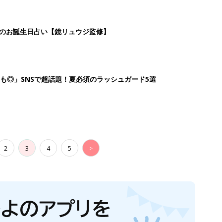
日のお誕生日占い【鏡リュウジ監修】
も◎」SNSで超話題！夏必須のラッシュガード5選
2
3
4
5
>