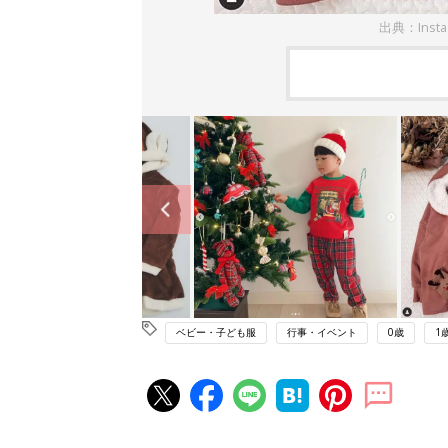
出典：Inst
ベビー・子ども服
行事・イベント
0歳
1