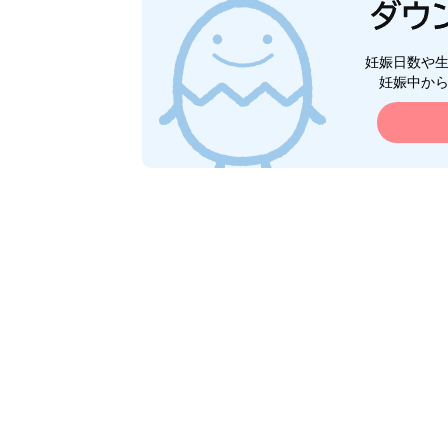
妊娠日数や
妊娠中か