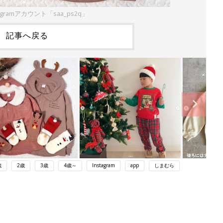
agramアカウント「saa_ps2q」
記事へ戻る
歳
2歳
3歳
4歳～
Instagram
app
しまむら