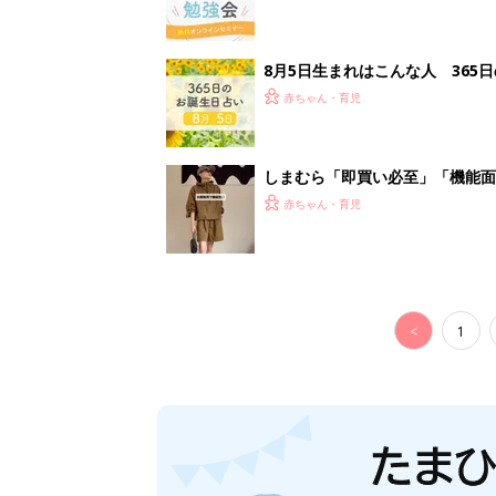
8月5日生まれはこんな人 365
赤ちゃん・育児
しまむら「即買い必至」「機能面
赤ちゃん・育児
<
1