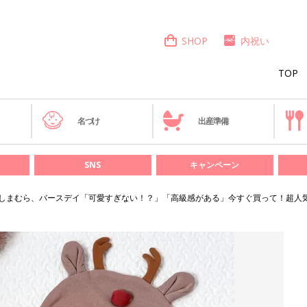
SHOP
内祝い
TOP
き
名づけ
出産準備
SNS
キャンペーン
しまむら、バースデイ「可愛すぎない！？」「高級感がある」今すぐ買って！超人