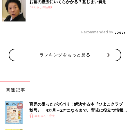
お墓の撤去にいくらかかる？墓じまい費用
PR(くらしの話題)
Recommended by
ランキングをもっと見る
関連記事
育児の困ったがズバリ！解決する本『ひよこクラブ
秋号』 4カ月～2才になるまで、育児に役立つ情報が
いっぱい！
赤ちゃん・育児