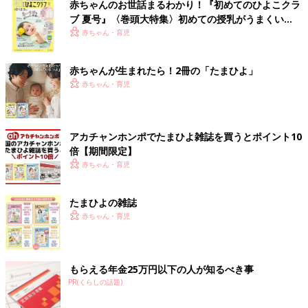
赤ちゃんのお世話まるわかり！『初めてのひよこクラ
ブ 夏号』〈巻頭大特集〉初めての授乳がうまくい
く！ おっぱい・ミルクの基本と夏のトラブル 解決テ
赤ちゃん・育児
ク
赤ちゃんが生まれたら！2冊の「たまひよ」
赤ちゃん・育児
アカチャンホンポでたまひよ雑誌を買うとポイント10
倍【期間限定】
赤ちゃん・育児
たまひよの雑誌
赤ちゃん・育児
もらえる年金25万円以下の人が知るべき事
PR(くらしの話題)