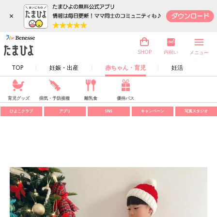
×
内祝い
SHOP
メニュー
TOP
妊娠・出産
赤ちゃん・育児
妊活
育児グッズ
病気・予防接種
離乳食
優待パス
ひよこクラブ
アプリ
SNS
キャンペーン
写真スタジオ