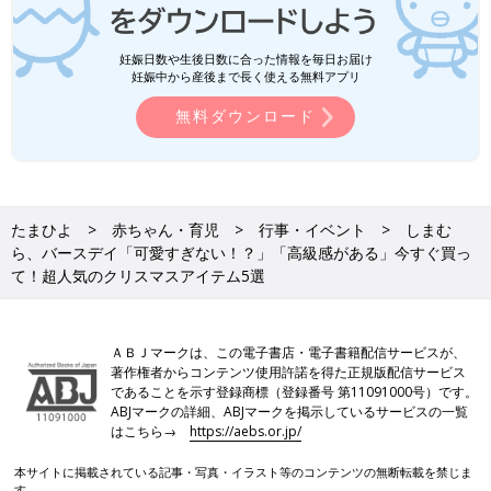
妊娠日数や生後日数に合った情報を毎日お届け
妊娠中から産後まで長く使える無料アプリ
無料ダウンロード
たまひよ
赤ちゃん・育児
行事・イベント
しまむ
ら、バースデイ「可愛すぎない！？」「高級感がある」今すぐ買っ
て！超人気のクリスマスアイテム5選
ＡＢＪマークは、この電子書店・電子書籍配信サービスが、
著作権者からコンテンツ使用許諾を得た正規版配信サービス
であることを示す登録商標（登録番号 第11091000号）です。
ABJマークの詳細、ABJマークを掲示しているサービスの一覧
はこちら→
https://aebs.or.jp/
本サイトに掲載されている記事・写真・イラスト等のコンテンツの無断転載を禁じま
す。