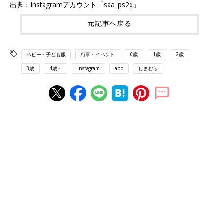
出典：Instagramアカウント「saa_ps2q」
元記事へ戻る
ベビー・子ども服
行事・イベント
0歳
1歳
2歳
3歳
4歳～
Instagram
app
しまむら