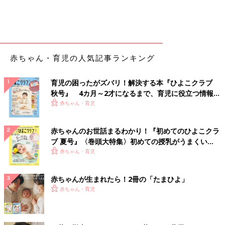
赤ちゃん・育児の人気記事ランキング
育児の困ったがズバリ！解決する本『ひよこクラブ
秋号』 4カ月～2才になるまで、育児に役立つ情報が
いっぱい！
赤ちゃん・育児
赤ちゃんのお世話まるわかり！『初めてのひよこクラ
ブ 夏号』〈巻頭大特集〉初めての授乳がうまくい
く！ おっぱい・ミルクの基本と夏のトラブル 解決テ
赤ちゃん・育児
ク
赤ちゃんが生まれたら！2冊の「たまひよ」
赤ちゃん・育児