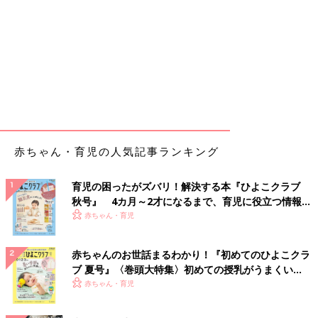
赤ちゃん・育児の人気記事ランキング
育児の困ったがズバリ！解決する本『ひよこクラブ
秋号』 4カ月～2才になるまで、育児に役立つ情報が
いっぱい！
赤ちゃん・育児
赤ちゃんのお世話まるわかり！『初めてのひよこクラ
ブ 夏号』〈巻頭大特集〉初めての授乳がうまくい
く！ おっぱい・ミルクの基本と夏のトラブル 解決テ
赤ちゃん・育児
ク