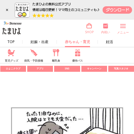
×
内祝い
SHOP
メニュー
TOP
妊娠・出産
赤ちゃん・育児
妊活
育児グッズ
病気・予防接種
離乳食
優待パス
ひよこクラブ
アプリ
SNS
キャンペーン
写真スタジオ