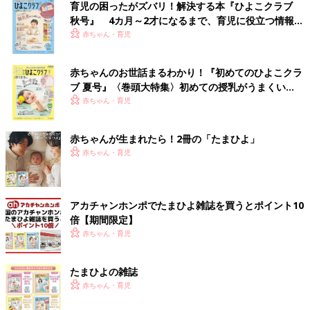
育児の困ったがズバリ！解決する本『ひよこクラブ
秋号』 4カ月～2才になるまで、育児に役立つ情報が
いっぱい！
赤ちゃん・育児
赤ちゃんのお世話まるわかり！『初めてのひよこクラ
ブ 夏号』〈巻頭大特集〉初めての授乳がうまくい
く！ おっぱい・ミルクの基本と夏のトラブル 解決テ
赤ちゃん・育児
ク
赤ちゃんが生まれたら！2冊の「たまひよ」
赤ちゃん・育児
アカチャンホンポでたまひよ雑誌を買うとポイント10
倍【期間限定】
赤ちゃん・育児
たまひよの雑誌
赤ちゃん・育児