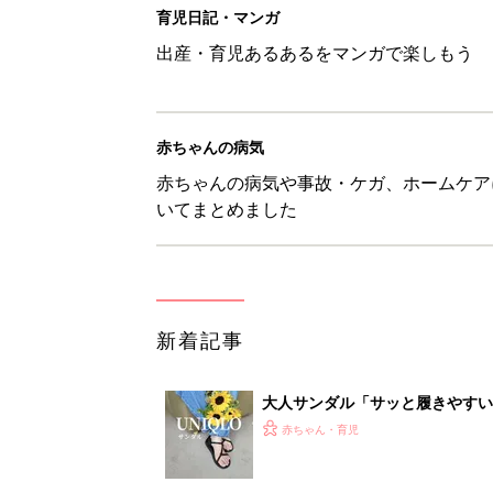
大人サンダル「サッと履きやすい
赤ちゃん・育児
子どもの水難事故は、小1・中1
ねく【専門家】
赤ちゃん・育児
【たまひよ ファミリーパーク20
赤ちゃん・育児
1才・2才・3才 子どもの力を伸
赤ちゃん・育児