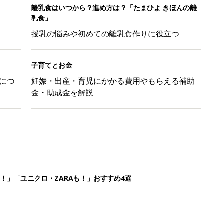
！」「ユニクロ・ZARAも！」おすすめ4選
の夏に多く発生。時間帯は14時が危ない！親のNG行動も危険をま
26】協賛企業のご紹介
ばす本