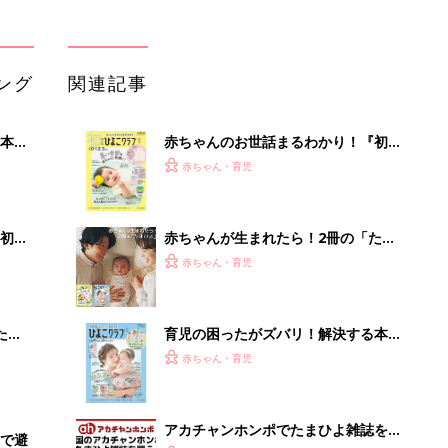
たま
育児の困ったがズバリ！解決する本
『ひよこクラブ 秋号』 4カ月～2才
赤ちゃん・育児
になるまで、育児に役立つ情報がいっ
ぱい！
アカチャンホンポでたまひよ雑誌を買
で避
うとポイント10倍【期間限定】
赤ちゃん・育児
が揃
まるごと1冊“出産準備”の本『たまご
クラブ 夏号』〈スペシャル大特集〉
赤ちゃん・育児
夫婦で予習する 出産の教科書
楽しさいっぱい！北海道・ニセコで避
暑の夏旅 絶景とアクティビティが揃
う「ニセコ東...
PR（東急不動産）
Recommended by