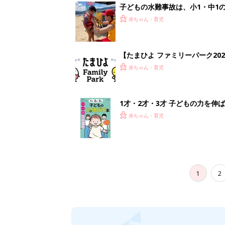
1
2
妊娠日数や
妊娠中か