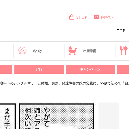
SHOP
内祝い
TOP
き
名づけ
出産準備
SNS
キャンペーン
6歳年下のシングルマザーと結婚。突然、発達障害の娘の父親に。55歳で初めて「