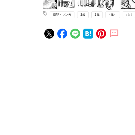
日記・マンガ
2歳
3歳
4歳～
パパ
赤ちゃん・育児の人気記事ランキ
育児の困ったがズバリ！解決する
『ひよこクラブ 夏号』 4カ月～
赤ちゃん・育児
になるまで、育児に役立つ情報が
ぱい！
赤ちゃんのお世話まるわかり！『
てのひよこクラブ 夏号』〈巻頭
赤ちゃん・育児
集〉初めての授乳がうまくいく！
っぱい・ミルクの基本と夏のトラ
解決テク