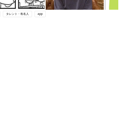
タレント・有名人
app
ング
関連記事
本
赤ちゃんのお世話まるわかり！『初め
2才
てのひよこクラブ 夏号』〈巻頭大特
赤ちゃん・育児
いっ
集〉初めての授乳がうまくいく！ お
っぱい・ミルクの基本と夏のトラブル
解決テク
初め
赤ちゃんが生まれたら！2冊の「たま
大特
ひよ」
赤ちゃん・育児
 お
ブル