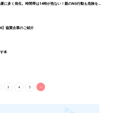
3
4
5
>
生後日数に合った情報を毎日お届け
ら産後まで長く使える無料アプリ
ダウンロード