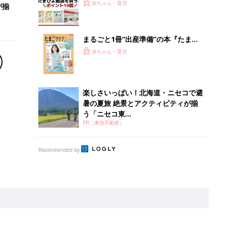
離乳食はいつから？進め方は？「たまひよ きほんの離
乳食」
授乳の悩みや初めての離乳食作りに役立つ
子育てとお金
につ
妊娠・出産・育児にかかる費用やもらえる補助
金・助成金を解説