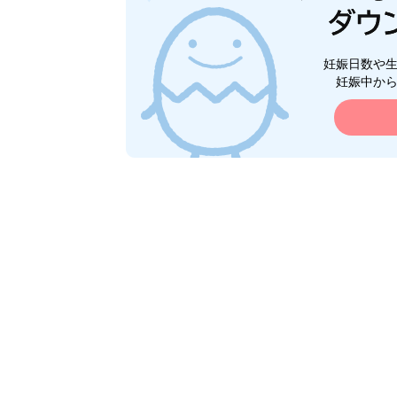
妊娠日数や
妊娠中か