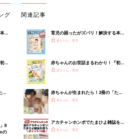
ング
関連記事
本
育児の困ったがズバリ！解決する本
2才
『ひよこクラブ 秋号』 4カ月～2才
赤ちゃん・育児
いっ
になるまで、育児に役立つ情報がいっ
ぱい！
初め
赤ちゃんのお世話まるわかり！『初め
大特
てのひよこクラブ 夏号』〈巻頭大特
赤ちゃん・育児
 お
集〉初めての授乳がうまくいく！ お
ブル
っぱい・ミルクの基本と夏のトラブル
解決テク
たま
赤ちゃんが生まれたら！2冊の「たま
ひよ」
赤ちゃん・育児
アカチャンホンポでたまひよ雑誌を買
」8
うとポイント10倍【期間限定】
赤ちゃん・育児
nの