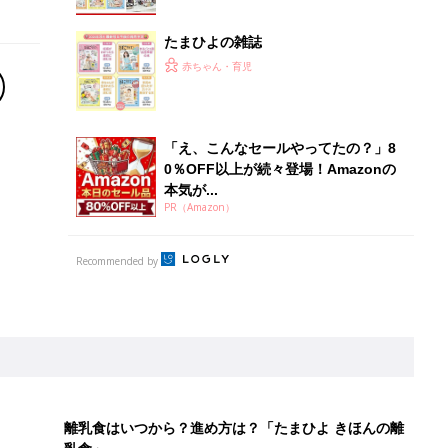
たまひよの雑誌
赤ちゃん・育児
「え、こんなセールやってたの？」8
0％OFF以上が続々登場！Amazonの
本気が...
PR（Amazon）
Recommended by
離乳食はいつから？進め方は？「たまひよ きほんの離