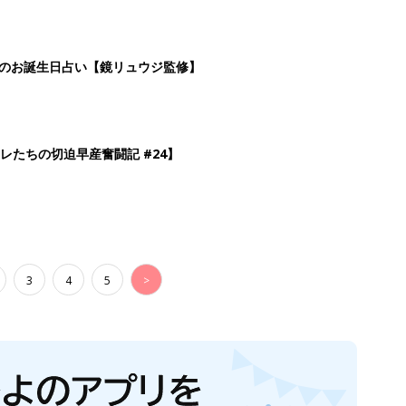
日のお誕生日占い【鏡リュウジ監修】
レたちの切迫早産奮闘記 #24】
3
4
5
>