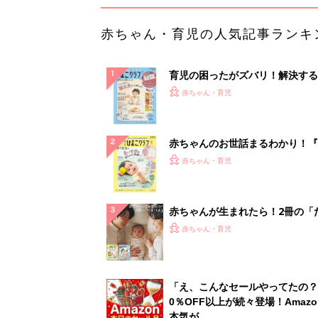
赤ちゃん・育児の人気記事ランキ
育児の困ったがズバリ！解決する
『ひよこクラブ 秋号』 4カ月～
赤ちゃん・育児
になるまで、育児に役立つ情報が
ぱい！
赤ちゃんのお世話まるわかり！『
てのひよこクラブ 夏号』〈巻頭
赤ちゃん・育児
集〉初めての授乳がうまくいく！
っぱい・ミルクの基本と夏のトラ
解決テク
赤ちゃんが生まれたら！2冊の「
ひよ」
赤ちゃん・育児
「え、こんなセールやってたの？
0％OFF以上が続々登場！Amazo
本気が...