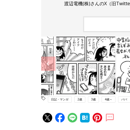
渡辺電機(株)さんのX（旧Twi
日記・マンガ
2歳
3歳
4歳～
パパ