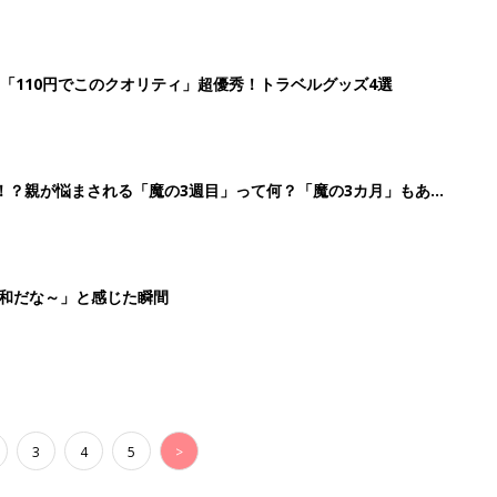
3
4
5
>
生後日数に合った情報を毎日お届け
ら産後まで長く使える無料アプリ
ダウンロード