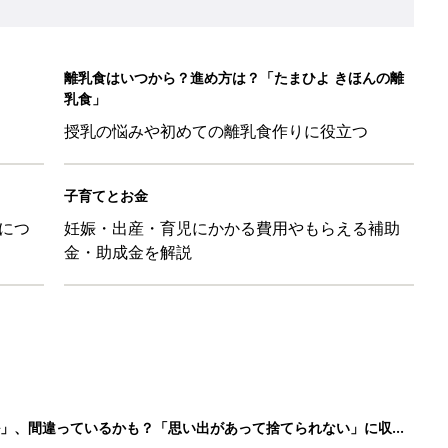
ル」、間違っているかも？「思い出があって捨てられない」に収納
「110円でこのクオリティ」超優秀！トラベルグッズ4選
！？親が悩まされる「魔の3週目」って何？「魔の3カ月」もある
平和だな～」と感じた瞬間