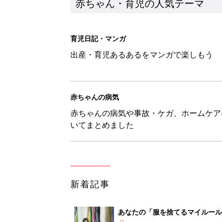
新着記事
あなたの「服を捨てるマイルー
スタイリストが喝！
赤ちゃん・育児
セリア「かわいくて機能性も◎」
赤ちゃん・育児
生後3週目の赤ちゃんはよく泣く
って本当？【専門家】
赤ちゃん・育児
反抗期の息子が...ママたちが「
赤ちゃん・育児