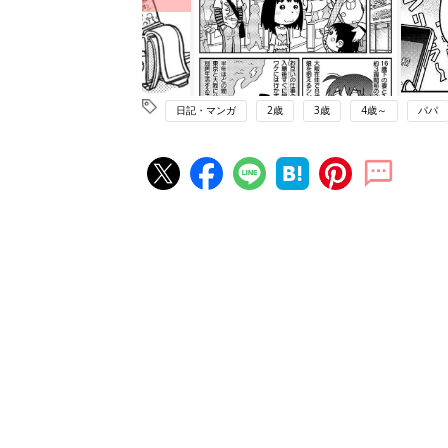
日記・マンガ
2歳
3歳
4歳～
パパ
赤ちゃん・育児の人気記事ランキ
育児の困ったがズバリ！解決する
『ひよこクラブ 夏号』 4カ月～
赤ちゃん・育児
になるまで、育児に役立つ情報が
ぱい！
赤ちゃんのお世話まるわかり！『
てのひよこクラブ 夏号』〈巻頭
赤ちゃん・育児