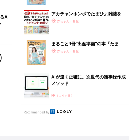
Recommended by
離乳食はいつから？進め方は？「たまひよ きほんの離
乳食」
授乳の悩みや初めての離乳食作りに役立つ
子育てとお金
につ
妊娠・出産・育児にかかる費用やもらえる補助
金・助成金を解説