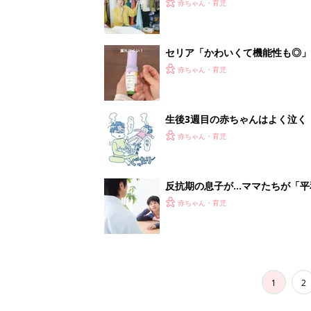
1
2
妊娠日数や
妊娠中か