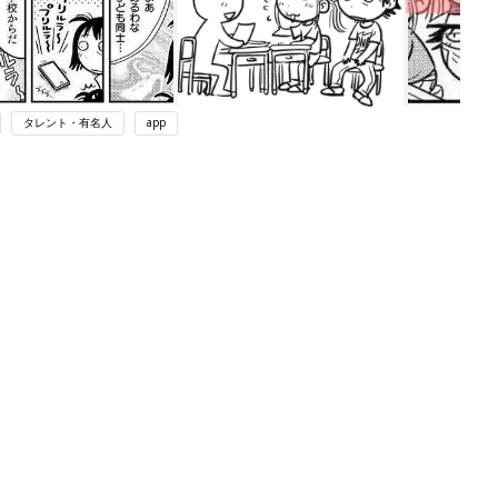
タレント・有名人
app
ング
関連記事
本
赤ちゃんのお世話まるわかり！『初め
2才
てのひよこクラブ 夏号』〈巻頭大特
赤ちゃん・育児
いっ
集〉初めての授乳がうまくいく！ お
っぱい・ミルクの基本と夏のトラブル
解決テク
初め
赤ちゃんが生まれたら！2冊の「たま
大特
ひよ」
赤ちゃん・育児