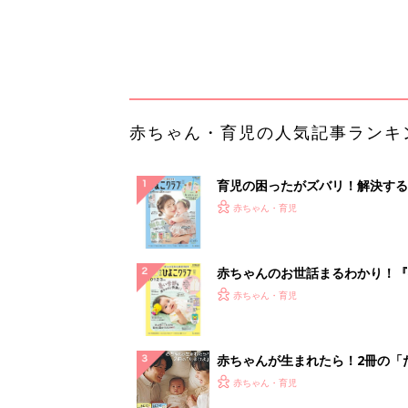
集〉初めての授乳がうまくいく！
っぱい・ミルクの基本と夏のトラ
解決テク
赤ちゃんが生まれたら！2冊の「
ひよ」
赤ちゃん・育児
「今日の目玉商品は？」毎日変わ
mazonタイムセールが見逃せな
PR（Amazon）
ランキングをもっと見る