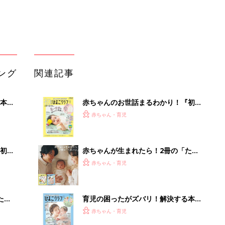
 お
ブル
たま
育児の困ったがズバリ！解決する本
『ひよこクラブ 夏号』 4カ月～2才
赤ちゃん・育児
になるまで、育児に役立つ情報がいっ
ぱい！
アカチャンホンポでたまひよ雑誌を買
るA
うとポイント10倍【期間限定】
赤ちゃん・育児
い
まるごと1冊“出産準備”の本『たまご
クラブ 夏号』〈スペシャル大特集〉
赤ちゃん・育児
夫婦で予習する 出産の教科書
AIが速く正確に。次世代の議事録作成
メソッド
PR（カイタヨ）