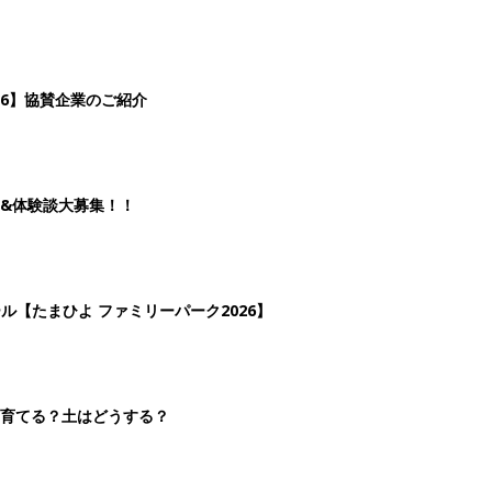
26】協賛企業のご紹介
&体験談大募集！！
ール【たまひよ ファミリーパーク2026】
を育てる？土はどうする？