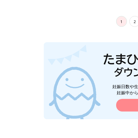
1
2
妊娠日数や
妊娠中か