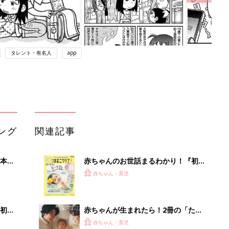
タレント・有名人
app
ング
関連記事
本
赤ちゃんのお世話まるわかり！『初め
2才
てのひよこクラブ 夏号』〈巻頭大特
赤ちゃん・育児
いっ
集〉初めての授乳がうまくいく！ お
っぱい・ミルクの基本と夏のトラブル
解決テク
初め
赤ちゃんが生まれたら！2冊の「たま
大特
ひよ」
赤ちゃん・育児