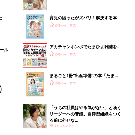
 お
ブル
たま
育児の困ったがズバリ！解決する本
『ひよこクラブ 秋号』 4カ月～2才
赤ちゃん・育児
になるまで、育児に役立つ情報がいっ
ぱい！
アカチャンホンポでたまひよ雑誌を買
セール
うとポイント10倍【期間限定】
赤ちゃん・育児
まるごと1冊“出産準備”の本『たまご
クラブ 夏号』〈スペシャル大特集〉
赤ちゃん・育児
夫婦で予習する 出産の教科書
「うちの社員はやる気がない」と嘆く
リーダーへの警鐘。自律型組織をつく
る前に外せな...
PR（ビズヒント）