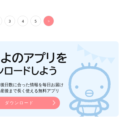
3
4
5
>
生後日数に合った情報を毎日お届け
ら産後まで長く使える無料アプリ
ダウンロード