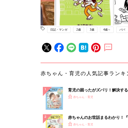
日記・マンガ
2歳
3歳
4歳～
パパ
赤ちゃん・育児の人気記事ランキ
育児の困ったがズバリ！解決する
『ひよこクラブ 夏号』 4カ月～
赤ちゃん・育児
になるまで、育児に役立つ情報が
ぱい！
赤ちゃんのお世話まるわかり！『
てのひよこクラブ 夏号』〈巻頭
赤ちゃん・育児