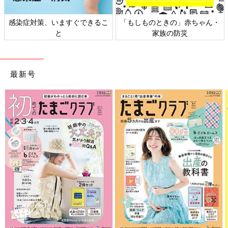
ん・
日本外来小児科学会リーフレッ
六星占術 細木かおりさんの人
ト検討会
相談
最新号