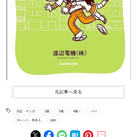
元記事へ戻る
日記・マンガ
2歳
3歳
4歳～
パパ
タレント・有名人
app