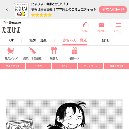
×
内祝い
SHOP
メニュー
TOP
妊娠・出産
赤ちゃん・育児
妊活
育児グッズ
病気・予防接種
離乳食
優待パス
ひよこクラブ
アプリ
SNS
キャンペーン
写真スタジオ