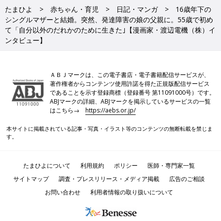
たまひよ
赤ちゃん・育児
日記・マンガ
16歳年下の
シングルマザーと結婚。突然、発達障害の娘の父親に。55歳で初め
て「自分以外のだれかのために生きた｣【漫画家・渡辺電機（株）イ
ンタビュー】
ＡＢＪマークは、この電子書店・電子書籍配信サービスが、
著作権者からコンテンツ使用許諾を得た正規版配信サービス
であることを示す登録商標（登録番号 第11091000号）です。
ABJマークの詳細、ABJマークを掲示しているサービスの一覧
はこちら→
https://aebs.or.jp/
本サイトに掲載されている記事・写真・イラスト等のコンテンツの無断転載を禁じま
す。
たまひよについて
利用規約
ポリシー
医師・専門家一覧
サイトマップ
調査・プレスリリース・メディア掲載
広告のご相談
お問い合わせ
利用者情報の取り扱いについて