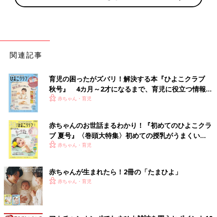
関連記事
育児の困ったがズバリ！解決する本『ひよこクラブ
秋号』 4カ月～2才になるまで、育児に役立つ情報が
いっぱい！
赤ちゃん・育児
赤ちゃんのお世話まるわかり！『初めてのひよこクラ
ブ 夏号』〈巻頭大特集〉初めての授乳がうまくい
く！ おっぱい・ミルクの基本と夏のトラブル 解決テ
赤ちゃん・育児
ク
赤ちゃんが生まれたら！2冊の「たまひよ」
赤ちゃん・育児