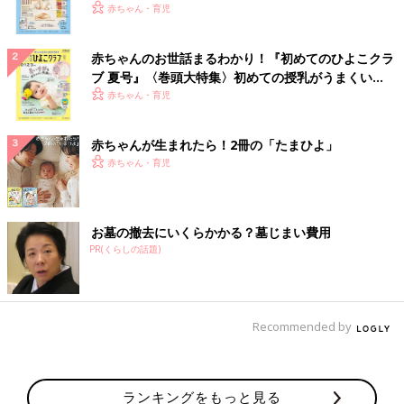
いっぱい！
赤ちゃん・育児
赤ちゃんのお世話まるわかり！『初めてのひよこクラ
ブ 夏号』〈巻頭大特集〉初めての授乳がうまくい
く！ おっぱい・ミルクの基本と夏のトラブル 解決テ
赤ちゃん・育児
ク
赤ちゃんが生まれたら！2冊の「たまひよ」
赤ちゃん・育児
お墓の撤去にいくらかかる？墓じまい費用
PR(くらしの話題)
Recommended by
ランキングをもっと見る