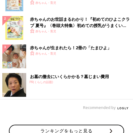
いっぱい！
赤ちゃん・育児
赤ちゃんのお世話まるわかり！『初めてのひよこクラ
ブ 夏号』〈巻頭大特集〉初めての授乳がうまくい
く！ おっぱい・ミルクの基本と夏のトラブル 解決テ
赤ちゃん・育児
ク
赤ちゃんが生まれたら！2冊の「たまひよ」
赤ちゃん・育児
お墓の撤去にいくらかかる？墓じまい費用
PR(くらしの話題)
Recommended by
ランキングをもっと見る