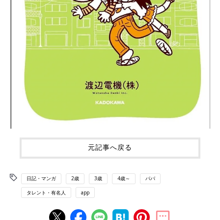
元記事へ戻る
日記・マンガ
2歳
3歳
4歳～
パパ
タレント・有名人
app