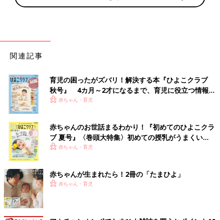
関連記事
育児の困ったがズバリ！解決する本『ひよこクラブ
秋号』 4カ月～2才になるまで、育児に役立つ情報が
いっぱい！
赤ちゃん・育児
赤ちゃんのお世話まるわかり！『初めてのひよこクラ
ブ 夏号』〈巻頭大特集〉初めての授乳がうまくい
く！ おっぱい・ミルクの基本と夏のトラブル 解決テ
赤ちゃん・育児
ク
赤ちゃんが生まれたら！2冊の「たまひよ」
赤ちゃん・育児