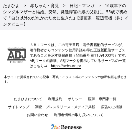
たまひよ
赤ちゃん・育児
日記・マンガ
16歳年下の
シングルマザーと結婚。突然、発達障害の娘の父親に。55歳で初め
て「自分以外のだれかのために生きた｣【漫画家・渡辺電機（株）イ
ンタビュー】
ＡＢＪマークは、この電子書店・電子書籍配信サービスが、
著作権者からコンテンツ使用許諾を得た正規版配信サービス
であることを示す登録商標（登録番号 第11091000号）です。
ABJマークの詳細、ABJマークを掲示しているサービスの一覧
はこちら→
https://aebs.or.jp/
本サイトに掲載されている記事・写真・イラスト等のコンテンツの無断転載を禁じま
す。
たまひよについて
利用規約
ポリシー
医師・専門家一覧
サイトマップ
調査・プレスリリース・メディア掲載
広告のご相談
お問い合わせ
利用者情報の取り扱いについて