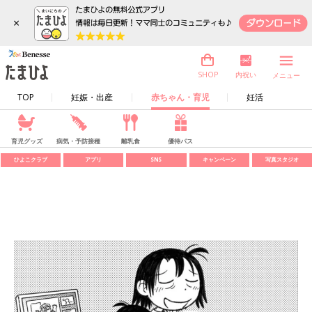
×
内祝い
SHOP
メニュー
TOP
妊娠・出産
赤ちゃん・育児
妊活
育児グッズ
病気・予防接種
離乳食
優待パス
ひよこクラブ
アプリ
SNS
キャンペーン
写真スタジオ