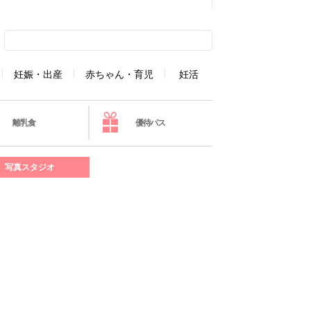
妊娠・出産
赤ちゃん・育児
妊活
離乳食
優待パス
写真スタジオ