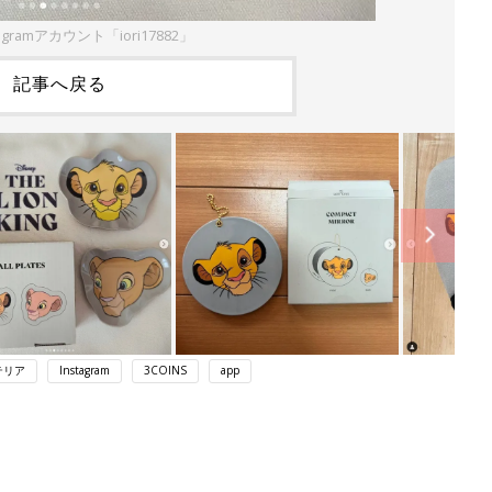
agramアカウント「iori17882」
記事へ戻る
テリア
Instagram
3COINS
app