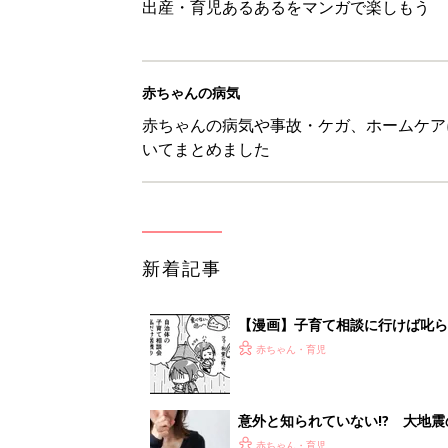
出産・育児あるあるをマンガで楽しもう
赤ちゃんの病気
赤ちゃんの病気や事故・ケガ、ホームケア
いてまとめました
新着記事
【漫画】子育て相談に行けば叱ら
帰宅したら？『ふうふう子育て ＃
赤ちゃん・育児
意外と知られていない!? 大地
ー】
赤ちゃん・育児