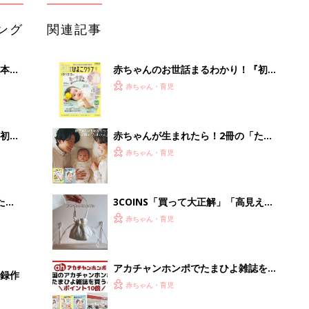
ング
関連記事
本
赤ちゃんのお世話まるわかり！『初め
2才
てのひよこクラブ 夏号』〈巻頭大特
赤ちゃん・育児
いっ
集〉初めての授乳がうまくいく！ お
っぱい・ミルクの基本と夏のトラブル
解決テク
初め
赤ちゃんが生まれたら！2冊の「たま
大特
ひよ」
赤ちゃん・育児
 お
ブル
たま
3COINS「買って大正解」「高見えで
可愛すぎ」大人気のファッショングッ
赤ちゃん・育児
ズ4選
アカチャンホンポでたまひよ雑誌を買
事録作
うとポイント10倍【期間限定】
赤ちゃん・育児