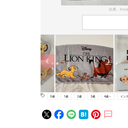
出典：Inst
0歳
1歳
2歳
3歳
4歳～
イン