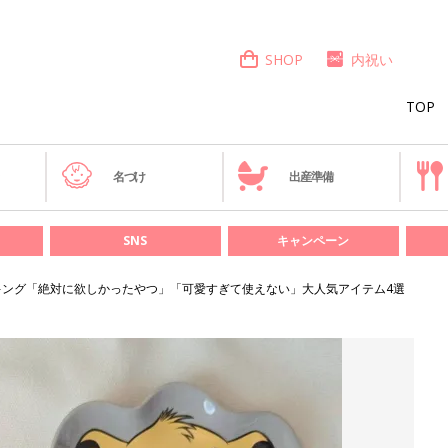
SHOP
内祝い
TOP
き
名づけ
出産準備
SNS
キャンペーン
ン・キング「絶対に欲しかったやつ」「可愛すぎて使えない」大人気アイテム4選