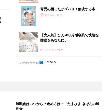
育児の困ったがズバリ！解決する本
『ひよこクラブ 夏号』 4カ月～2才
赤ちゃん・育児
になるまで、育児に役立つ情報がいっ
ぱい！
【大人気】ひんやり冷感寝具で快適な
睡眠をあなたに。
PR（アイリスプラザ）
Recommended by
離乳食はいつから？進め方は？「たまひよ きほんの離
乳食」