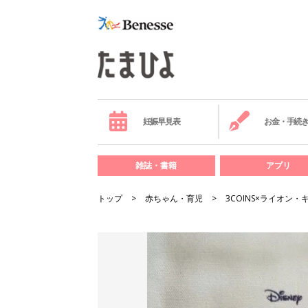
妊娠早見表
お金・手続
雑誌・書籍
アプリ
トップ
赤ちゃん・育児
3COINS×ライオ