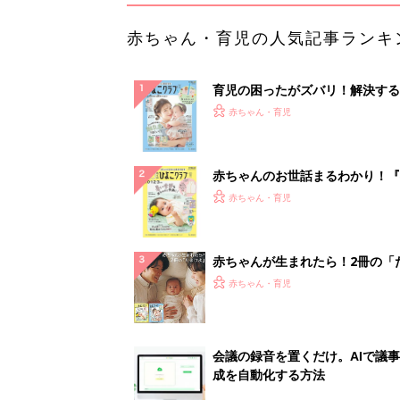
赤ちゃん・育児の人気記事ランキ
育児の困ったがズバリ！解決する
『ひよこクラブ 夏号』 4カ月～
赤ちゃん・育児
になるまで、育児に役立つ情報が
ぱい！
赤ちゃんのお世話まるわかり！『
てのひよこクラブ 夏号』〈巻頭
赤ちゃん・育児
集〉初めての授乳がうまくいく！
っぱい・ミルクの基本と夏のトラ
解決テク
赤ちゃんが生まれたら！2冊の「
ひよ」
赤ちゃん・育児
会議の録音を置くだけ。AIで議
成を自動化する方法