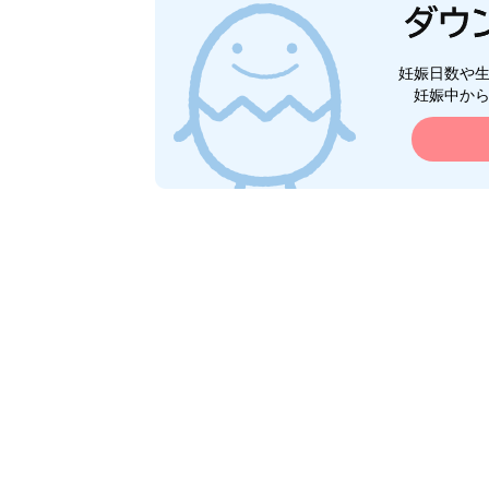
妊娠日数や
妊娠中か