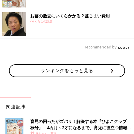
お墓の撤去にいくらかかる？墓じまい費用
PR(くらしの話題)
Recommended by
ランキングをもっと見る
関連記事
育児の困ったがズバリ！解決する本『ひよこクラブ
秋号』 4カ月～2才になるまで、育児に役立つ情報が
いっぱい！
赤ちゃん・育児