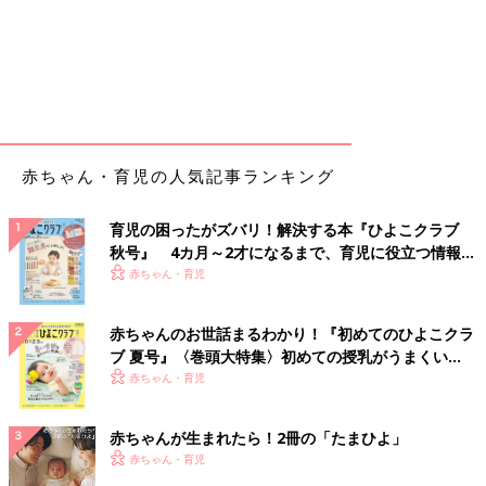
赤ちゃん・育児の人気記事ランキング
育児の困ったがズバリ！解決する本『ひよこクラブ
秋号』 4カ月～2才になるまで、育児に役立つ情報が
いっぱい！
赤ちゃん・育児
赤ちゃんのお世話まるわかり！『初めてのひよこクラ
ブ 夏号』〈巻頭大特集〉初めての授乳がうまくい
く！ おっぱい・ミルクの基本と夏のトラブル 解決テ
赤ちゃん・育児
ク
赤ちゃんが生まれたら！2冊の「たまひよ」
赤ちゃん・育児