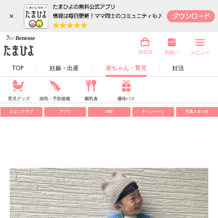
×
内祝い
SHOP
メニュー
TOP
妊娠・出産
赤ちゃん・育児
妊活
育児グッズ
病気・予防接種
離乳食
優待パス
ひよこクラブ
アプリ
SNS
キャンペーン
写真スタジオ