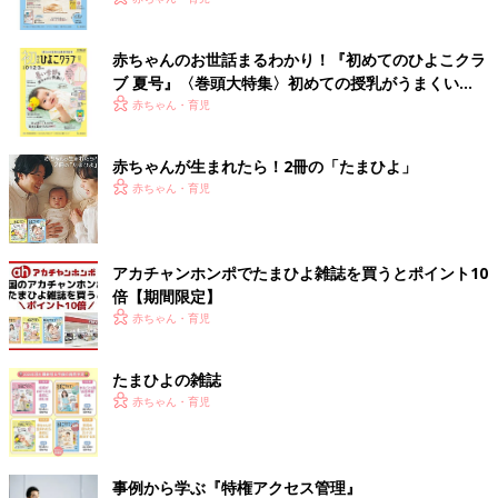
赤ちゃんのお世話まるわかり！『初めてのひよこクラ
ブ 夏号』〈巻頭大特集〉初めての授乳がうまくい
く！ おっぱい・ミルクの基本と夏のトラブル 解決テ
赤ちゃん・育児
ク
赤ちゃんが生まれたら！2冊の「たまひよ」
赤ちゃん・育児
アカチャンホンポでたまひよ雑誌を買うとポイント10
倍【期間限定】
赤ちゃん・育児
たまひよの雑誌
赤ちゃん・育児
事例から学ぶ『特権アクセス管理』