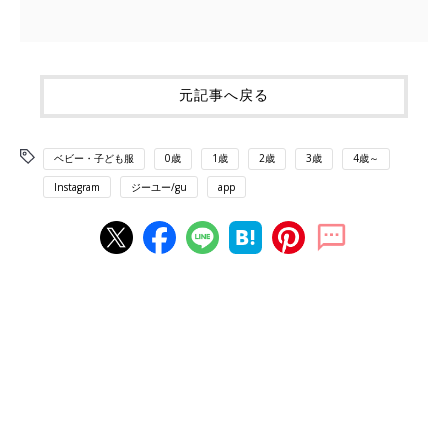
元記事へ戻る
ベビー・子ども服
0歳
1歳
2歳
3歳
4歳～
Instagram
ジーユー/gu
app