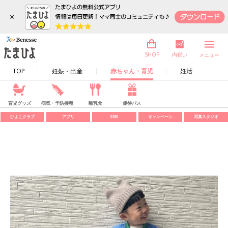
×
内祝い
SHOP
メニュー
TOP
妊娠・出産
赤ちゃん・育児
妊活
育児グッズ
病気・予防接種
離乳食
優待パス
ひよこクラブ
アプリ
SNS
キャンペーン
写真スタジオ