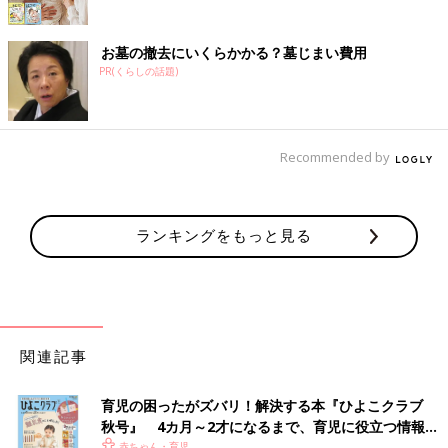
お墓の撤去にいくらかかる？墓じまい費用
PR(くらしの話題)
Recommended by
ランキングをもっと見る
関連記事
育児の困ったがズバリ！解決する本『ひよこクラブ
秋号』 4カ月～2才になるまで、育児に役立つ情報が
いっぱい！
赤ちゃん・育児