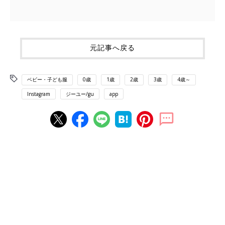
元記事へ戻る
ベビー・子ども服
0歳
1歳
2歳
3歳
4歳～
Instagram
ジーユー/gu
app