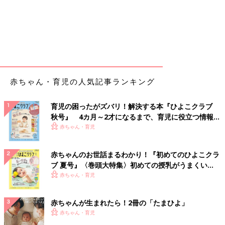
赤ちゃん・育児の人気記事ランキング
育児の困ったがズバリ！解決する本『ひよこクラブ
秋号』 4カ月～2才になるまで、育児に役立つ情報が
いっぱい！
赤ちゃん・育児
赤ちゃんのお世話まるわかり！『初めてのひよこクラ
ブ 夏号』〈巻頭大特集〉初めての授乳がうまくい
く！ おっぱい・ミルクの基本と夏のトラブル 解決テ
赤ちゃん・育児
ク
赤ちゃんが生まれたら！2冊の「たまひよ」
赤ちゃん・育児