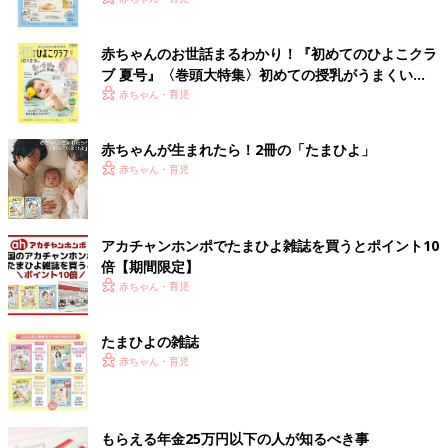
赤ちゃんのお世話まるわかり！『初めてのひよこクラ
ブ 夏号』〈巻頭大特集〉初めての授乳がうまくい
く！ おっぱい・ミルクの基本と夏のトラブル 解決テ
赤ちゃん・育児
ク
赤ちゃんが生まれたら！2冊の「たまひよ」
赤ちゃん・育児
アカチャンホンポでたまひよ雑誌を買うとポイント10
倍【期間限定】
赤ちゃん・育児
たまひよの雑誌
赤ちゃん・育児
もらえる年金25万円以下の人が知るべき事