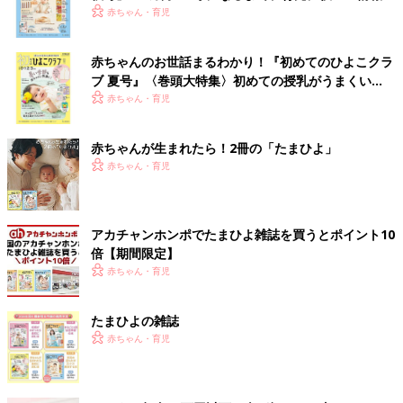
いっぱい！
赤ちゃん・育児
赤ちゃんのお世話まるわかり！『初めてのひよこクラ
ブ 夏号』〈巻頭大特集〉初めての授乳がうまくい
く！ おっぱい・ミルクの基本と夏のトラブル 解決テ
赤ちゃん・育児
ク
赤ちゃんが生まれたら！2冊の「たまひよ」
赤ちゃん・育児
アカチャンホンポでたまひよ雑誌を買うとポイント10
倍【期間限定】
赤ちゃん・育児
たまひよの雑誌
赤ちゃん・育児