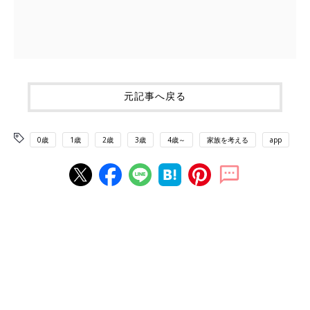
元記事へ戻る
0歳
1歳
2歳
3歳
4歳～
家族を考える
app