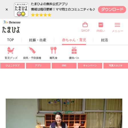
×
内祝い
SHOP
メニュー
TOP
妊娠・出産
赤ちゃん・育児
妊活
育児グッズ
病気・予防接種
離乳食
優待パス
ひよこクラブ
アプリ
SNS
キャンペーン
写真スタジオ