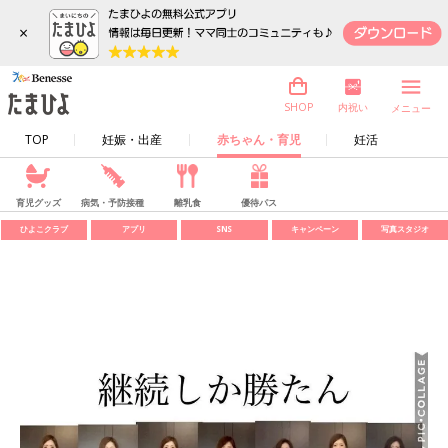
×
内祝い
SHOP
メニュー
TOP
妊娠・出産
赤ちゃん・育児
妊活
育児グッズ
病気・予防接種
離乳食
優待パス
ひよこクラブ
アプリ
SNS
キャンペーン
写真スタジオ