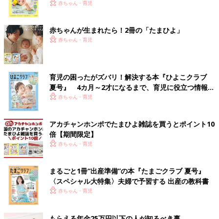
く！ おっぱい・ミルクの基本と夏のトラブル 解決テ
赤ちゃん・育児
ク
赤ちゃんが生まれたら！2冊の「たまひよ」
赤ちゃん・育児
育児の困ったがズバリ！解決する本『ひよこクラブ
夏号』 4カ月～2才になるまで、育児に役立つ情報が
いっぱい！
赤ちゃん・育児
アカチャンホンポでたまひよ雑誌を買うとポイント10
倍【期間限定】
赤ちゃん・育児
まるごと1冊“出産準備”の本『たまごクラブ 夏号』
〈スペシャル大特集〉夫婦で予習する 出産の教科書
赤ちゃん・育児
もらえる年金25万円以下の人が知るべき事