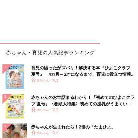
赤ちゃん・育児の人気記事ランキング
育児の困ったがズバリ！解決する本『ひよこクラブ
夏号』 4カ月～2才になるまで、育児に役立つ情報が
いっぱい！
赤ちゃん・育児
赤ちゃんのお世話まるわかり！『初めてのひよこクラ
ブ 夏号』〈巻頭大特集〉初めての授乳がうまくい
く！ おっぱい・ミルクの基本と夏のトラブル 解決テ
赤ちゃん・育児
ク
赤ちゃんが生まれたら！2冊の「たまひよ」
赤ちゃん・育児