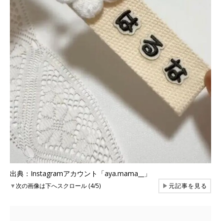
出典：Instagramアカウント「aya.mama__」
▼
次の画像は下へスクロール (4/5)
▶
元記事を見る