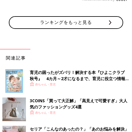
ランキングをもっと見る
関連記事
育児の困ったがズバリ！解決する本『ひよこクラブ
秋号』 4カ月～2才になるまで、育児に役立つ情報が
いっぱい！
赤ちゃん・育児
3COINS「買って大正解」「高見えで可愛すぎ」大人
気のファッショングッズ4選
赤ちゃん・育児
セリア「こんなのあったの？」「あのお悩みを解決」