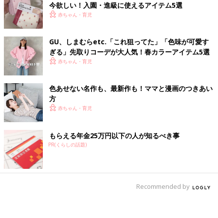
今欲しい！入園・進級に使えるアイテム5選
赤ちゃん・育児
GU、しまむらetc.「これ狙ってた」「色味が可愛す
ぎる」先取りコーデが大人気！春カラーアイテム5選
赤ちゃん・育児
色あせない名作も、最新作も！ママと漫画のつきあい
方
赤ちゃん・育児
もらえる年金25万円以下の人が知るべき事
PR(くらしの話題)
Recommended by