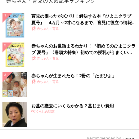
赤ちゃん・育児の人気記事ランキング
育児の困ったがズバリ！解決する本『ひよこクラブ
夏号』 4カ月～2才になるまで、育児に役立つ情報が
いっぱい！
赤ちゃん・育児
赤ちゃんのお世話まるわかり！『初めてのひよこクラ
ブ 夏号』〈巻頭大特集〉初めての授乳がうまくい
く！ おっぱい・ミルクの基本と夏のトラブル 解決テ
赤ちゃん・育児
ク
赤ちゃんが生まれたら！2冊の「たまひよ」
赤ちゃん・育児
お墓の撤去にいくらかかる？墓じまい費用
PR(くらしの話題)
Recommended by