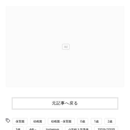
元記事へ戻る
保育園
幼稚園
幼稚園・保育園
0歳
1歳
2歳
3歳
4歳～
Instagram
小学校入学準備
100均/100円