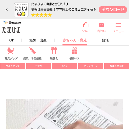
×
内祝い
SHOP
メニュー
TOP
妊娠・出産
赤ちゃん・育児
妊活
育児グッズ
病気・予防接種
離乳食
優待パス
ひよこクラブ
アプリ
SNS
キャンペーン
写真スタジオ