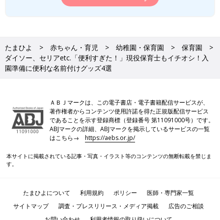
たまひよ
赤ちゃん・育児
幼稚園・保育園
保育園
ダイソー、セリアetc.「便利すぎた！」現役保育士もイチオシ！入
園準備に便利な名前付けグッズ4選
ＡＢＪマークは、この電子書店・電子書籍配信サービスが、
著作権者からコンテンツ使用許諾を得た正規版配信サービス
であることを示す登録商標（登録番号 第11091000号）です。
ABJマークの詳細、ABJマークを掲示しているサービスの一覧
はこちら→
https://aebs.or.jp/
本サイトに掲載されている記事・写真・イラスト等のコンテンツの無断転載を禁じま
す。
たまひよについて
利用規約
ポリシー
医師・専門家一覧
サイトマップ
調査・プレスリリース・メディア掲載
広告のご相談
お問い合わせ
利用者情報の取り扱いについて