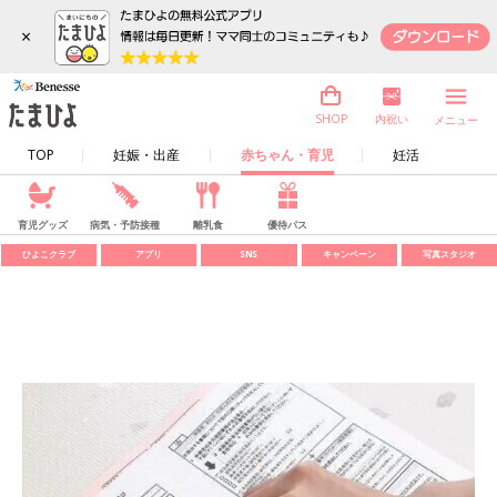
×
内祝い
SHOP
メニュー
TOP
妊娠・出産
赤ちゃん・育児
妊活
育児グッズ
病気・予防接種
離乳食
優待パス
ひよこクラブ
アプリ
SNS
キャンペーン
写真スタジオ