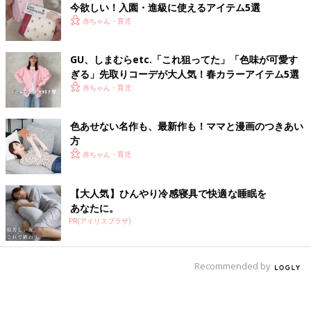
今欲しい！入園・進級に使えるアイテム5選
赤ちゃん・育児
GU、しまむらetc.「これ狙ってた」「色味が可愛す
ぎる」先取りコーデが大人気！春カラーアイテム5選
赤ちゃん・育児
色あせない名作も、最新作も！ママと漫画のつきあい
方
赤ちゃん・育児
【大人気】ひんやり冷感寝具で快適な睡眠を
あなたに。
PR(アイリスプラザ)
Recommended by