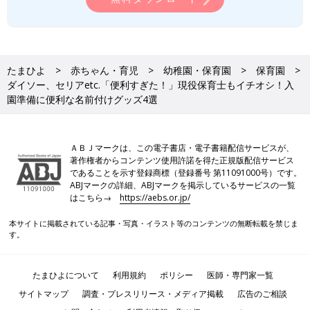
たまひよ
赤ちゃん・育児
幼稚園・保育園
保育園
ダイソー、セリアetc.「便利すぎた！」現役保育士もイチオシ！入
園準備に便利な名前付けグッズ4選
ＡＢＪマークは、この電子書店・電子書籍配信サービスが、
著作権者からコンテンツ使用許諾を得た正規版配信サービス
であることを示す登録商標（登録番号 第11091000号）です。
ABJマークの詳細、ABJマークを掲示しているサービスの一覧
はこちら→
https://aebs.or.jp/
本サイトに掲載されている記事・写真・イラスト等のコンテンツの無断転載を禁じま
す。
たまひよについて
利用規約
ポリシー
医師・専門家一覧
サイトマップ
調査・プレスリリース・メディア掲載
広告のご相談