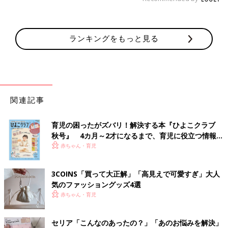
ランキングをもっと見る
関連記事
育児の困ったがズバリ！解決する本『ひよこクラブ
秋号』 4カ月～2才になるまで、育児に役立つ情報が
いっぱい！
赤ちゃん・育児
3COINS「買って大正解」「高見えで可愛すぎ」大人
気のファッショングッズ4選
赤ちゃん・育児
セリア「こんなのあったの？」「あのお悩みを解決」