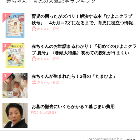
赤ちゃん・育児の人気記事ランキング
育児の困ったがズバリ！解決する本『ひよこクラブ
秋号』 4カ月～2才になるまで、育児に役立つ情報が
いっぱい！
赤ちゃん・育児
赤ちゃんのお世話まるわかり！『初めてのひよこクラ
ブ 夏号』〈巻頭大特集〉初めての授乳がうまくい
く！ おっぱい・ミルクの基本と夏のトラブル 解決テ
赤ちゃん・育児
ク
赤ちゃんが生まれたら！2冊の「たまひよ」
赤ちゃん・育児
お墓の撤去にいくらかかる？墓じまい費用
PR(くらしの話題)
Recommended by