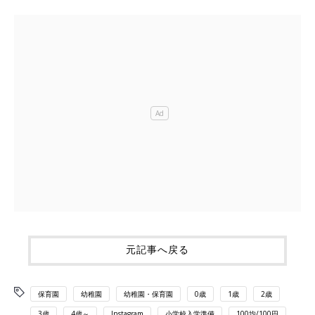
元記事へ戻る
保育園
幼稚園
幼稚園・保育園
0歳
1歳
2歳
3歳
4歳～
Instagram
小学校入学準備
100均/100円