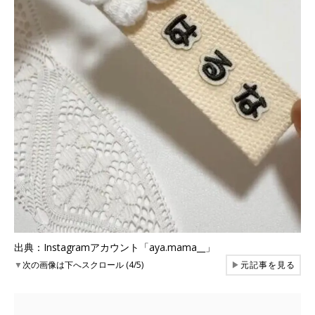
出典：Instagramアカウント「aya.mama__」
▼
次の画像は下へスクロール (4/5)
▶
元記事を見る