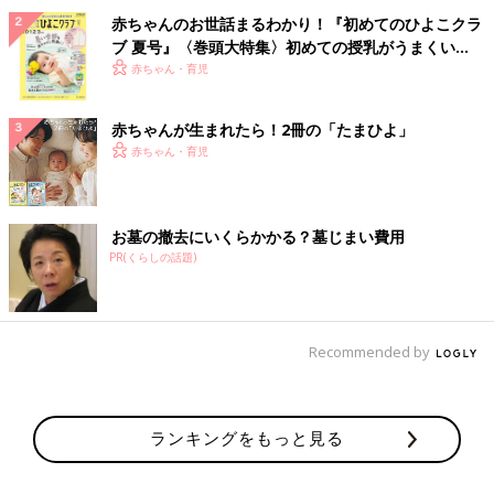
赤ちゃんのお世話まるわかり！『初めてのひよこクラ
ブ 夏号』〈巻頭大特集〉初めての授乳がうまくい
く！ おっぱい・ミルクの基本と夏のトラブル 解決テ
赤ちゃん・育児
ク
赤ちゃんが生まれたら！2冊の「たまひよ」
赤ちゃん・育児
お墓の撤去にいくらかかる？墓じまい費用
PR(くらしの話題)
Recommended by
ランキングをもっと見る