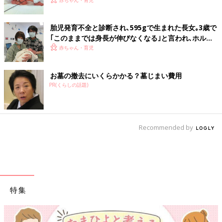
て過ごす」母の思い【極低出生体重児】
胎児発育不全と診断され､595gで生まれた長女｡3歳で
｢このままでは身長が伸びなくなる｣と言われ､ホルモ
ン注射治療を【低出生体重児】
赤ちゃん・育児
お墓の撤去にいくらかかる？墓じまい費用
PR(くらしの話題)
Recommended by
特集