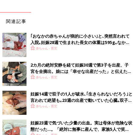
関連記事
｢おなかの赤ちゃんが病的に小さい｣と､突然言われて
入院｡妊娠28週で生まれた長女の体重は595g｡なかな
か会えない日々に涙した【低出生体重児】
赤ちゃん・育児
2カ月の絶対安静を経て妊娠30週で第3子を出産、子
宮を全摘出。娘には「幸せな出産だった」と伝えたい
【極低出生体重児】
赤ちゃん・育児
妊娠14週で双子の1人が破水､｢生きられないだろう｣と
言われて絶望も｡23週の出産で動いていた心臓｡双子の
生命力に涙した【低出生体重児】
赤ちゃん・育児
妊娠23週で気づいた少量の出血。実は母体が危険な状
態だった…。「絶対に無事に産んで、家族5人で笑っ
赤ちゃん・育児