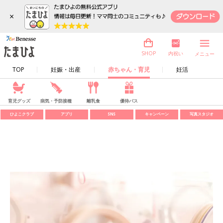
×
内祝い
SHOP
メニュー
TOP
妊娠・出産
赤ちゃん・育児
妊活
育児グッズ
病気・予防接種
離乳食
優待パス
ひよこクラブ
アプリ
SNS
キャンペーン
写真スタジオ