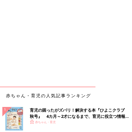
赤ちゃん・育児の人気記事ランキング
育児の困ったがズバリ！解決する本『ひよこクラブ
秋号』 4カ月～2才になるまで、育児に役立つ情報が
いっぱい！
赤ちゃん・育児