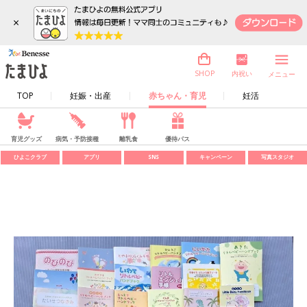
×
内祝い
SHOP
メニュー
TOP
妊娠・出産
赤ちゃん・育児
妊活
育児グッズ
病気・予防接種
離乳食
優待パス
ひよこクラブ
アプリ
SNS
キャンペーン
写真スタジオ