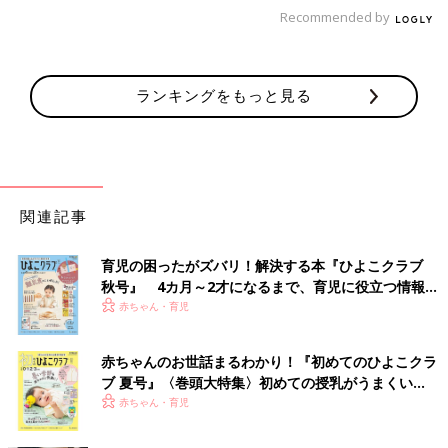
Recommended by
ランキングをもっと見る
関連記事
育児の困ったがズバリ！解決する本『ひよこクラブ
秋号』 4カ月～2才になるまで、育児に役立つ情報が
いっぱい！
赤ちゃん・育児
赤ちゃんのお世話まるわかり！『初めてのひよこクラ
ブ 夏号』〈巻頭大特集〉初めての授乳がうまくい
く！ おっぱい・ミルクの基本と夏のトラブル 解決テ
赤ちゃん・育児
ク