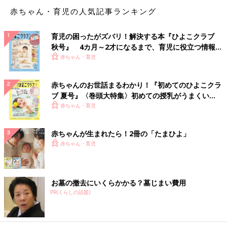
赤ちゃん・育児の人気記事ランキング
育児の困ったがズバリ！解決する本『ひよこクラブ
秋号』 4カ月～2才になるまで、育児に役立つ情報が
いっぱい！
赤ちゃん・育児
赤ちゃんのお世話まるわかり！『初めてのひよこクラ
ブ 夏号』〈巻頭大特集〉初めての授乳がうまくい
く！ おっぱい・ミルクの基本と夏のトラブル 解決テ
赤ちゃん・育児
ク
赤ちゃんが生まれたら！2冊の「たまひよ」
赤ちゃん・育児
お墓の撤去にいくらかかる？墓じまい費用
PR(くらしの話題)