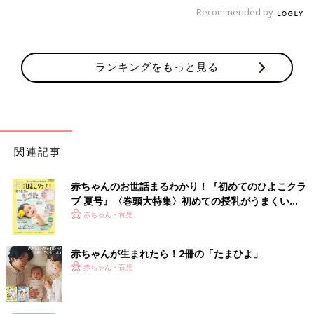
Recommended by
ランキングをもっと見る
関連記事
赤ちゃんのお世話まるわかり！『初めてのひよこクラ
ブ 夏号』〈巻頭大特集〉初めての授乳がうまくい
く！ おっぱい・ミルクの基本と夏のトラブル 解決テ
赤ちゃん・育児
ク
赤ちゃんが生まれたら！2冊の「たまひよ」
赤ちゃん・育児