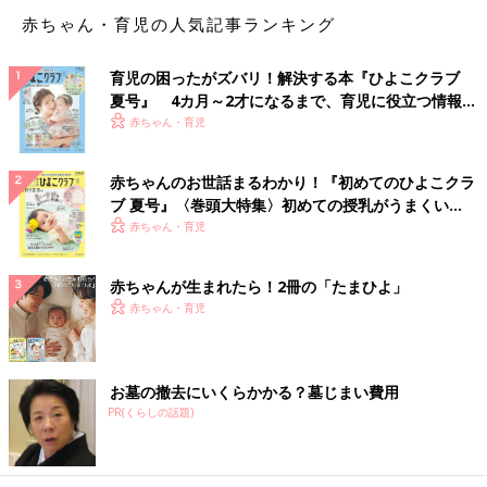
赤ちゃん・育児の人気記事ランキング
育児の困ったがズバリ！解決する本『ひよこクラブ
夏号』 4カ月～2才になるまで、育児に役立つ情報が
いっぱい！
赤ちゃん・育児
赤ちゃんのお世話まるわかり！『初めてのひよこクラ
ブ 夏号』〈巻頭大特集〉初めての授乳がうまくい
く！ おっぱい・ミルクの基本と夏のトラブル 解決テ
赤ちゃん・育児
ク
赤ちゃんが生まれたら！2冊の「たまひよ」
赤ちゃん・育児
お墓の撤去にいくらかかる？墓じまい費用
PR(くらしの話題)