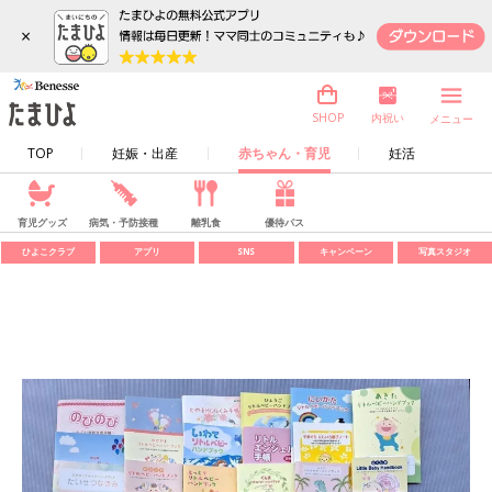
×
内祝い
SHOP
メニュー
TOP
妊娠・出産
赤ちゃん・育児
妊活
育児グッズ
病気・予防接種
離乳食
優待パス
ひよこクラブ
アプリ
SNS
キャンペーン
写真スタジオ