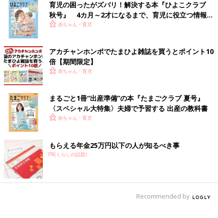
育児の困ったがズバリ！解決する本『ひよこクラブ
秋号』 4カ月～2才になるまで、育児に役立つ情報が
いっぱい！
赤ちゃん・育児
アカチャンホンポでたまひよ雑誌を買うとポイント10
倍【期間限定】
赤ちゃん・育児
まるごと1冊“出産準備”の本『たまごクラブ 夏号』
〈スペシャル大特集〉夫婦で予習する 出産の教科書
赤ちゃん・育児
もらえる年金25万円以下の人が知るべき事
PR(くらしの話題)
Recommended by