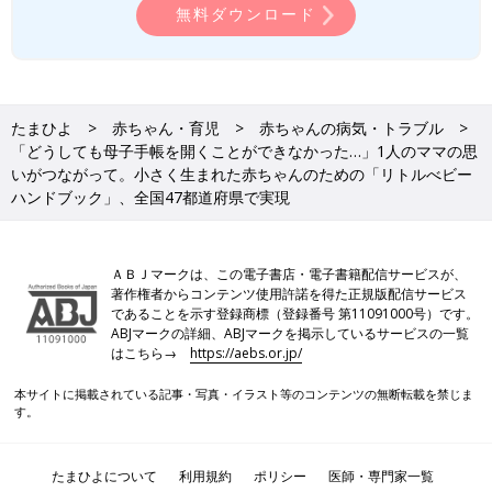
無料ダウンロード
たまひよ
赤ちゃん・育児
赤ちゃんの病気・トラブル
「どうしても母子手帳を開くことができなかった…」1人のママの思
いがつながって。小さく生まれた赤ちゃんのための「リトルべビー
ハンドブック」、全国47都道府県で実現
ＡＢＪマークは、この電子書店・電子書籍配信サービスが、
著作権者からコンテンツ使用許諾を得た正規版配信サービス
であることを示す登録商標（登録番号 第11091000号）です。
ABJマークの詳細、ABJマークを掲示しているサービスの一覧
はこちら→
https://aebs.or.jp/
本サイトに掲載されている記事・写真・イラスト等のコンテンツの無断転載を禁じま
す。
たまひよについて
利用規約
ポリシー
医師・専門家一覧