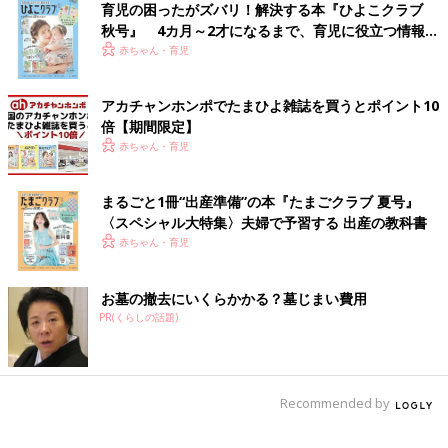
育児の困ったがズバリ！解決する本『ひよこクラブ
秋号』 4カ月～2才になるまで、育児に役立つ情報が
いっぱい！
赤ちゃん・育児
アカチャンホンポでたまひよ雑誌を買うとポイント10
倍【期間限定】
赤ちゃん・育児
まるごと1冊“出産準備”の本『たまごクラブ 夏号』
〈スペシャル大特集〉夫婦で予習する 出産の教科書
赤ちゃん・育児
お墓の撤去にいくらかかる？墓じまい費用
PR(くらしの話題)
Recommended by