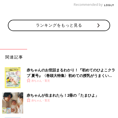
Recommended by
ランキングをもっと見る
関連記事
赤ちゃんのお世話まるわかり！『初めてのひよこクラ
ブ 夏号』〈巻頭大特集〉初めての授乳がうまくい
く！ おっぱい・ミルクの基本と夏のトラブル 解決テ
赤ちゃん・育児
ク
赤ちゃんが生まれたら！2冊の「たまひよ」
赤ちゃん・育児