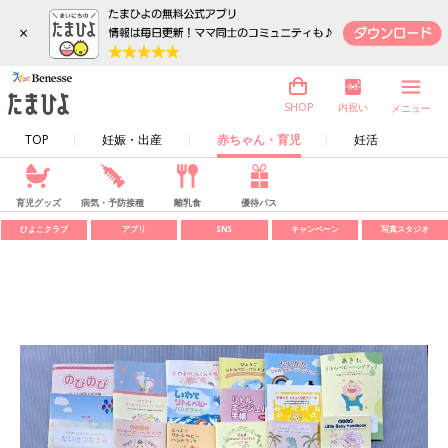
×
内祝い
SHOP
メニュー
TOP
妊娠・出産
赤ちゃん・育児
妊活
育児グッズ
病気・予防接種
離乳食
優待パス
ひよこクラブ
アプリ
SNS
キャンペーン
写真スタジオ