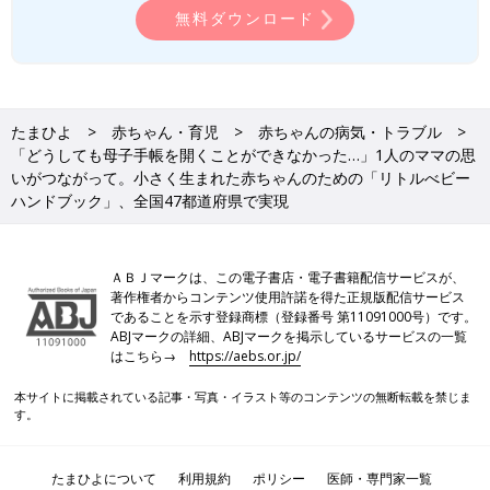
無料ダウンロード
たまひよ
赤ちゃん・育児
赤ちゃんの病気・トラブル
「どうしても母子手帳を開くことができなかった…」1人のママの思
いがつながって。小さく生まれた赤ちゃんのための「リトルべビー
ハンドブック」、全国47都道府県で実現
ＡＢＪマークは、この電子書店・電子書籍配信サービスが、
著作権者からコンテンツ使用許諾を得た正規版配信サービス
であることを示す登録商標（登録番号 第11091000号）です。
ABJマークの詳細、ABJマークを掲示しているサービスの一覧
はこちら→
https://aebs.or.jp/
本サイトに掲載されている記事・写真・イラスト等のコンテンツの無断転載を禁じま
す。
たまひよについて
利用規約
ポリシー
医師・専門家一覧