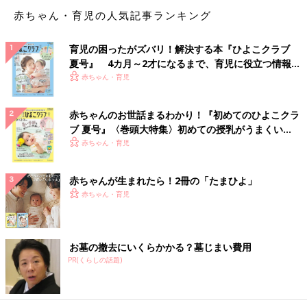
赤ちゃん・育児の人気記事ランキング
育児の困ったがズバリ！解決する本『ひよこクラブ
夏号』 4カ月～2才になるまで、育児に役立つ情報が
いっぱい！
赤ちゃん・育児
赤ちゃんのお世話まるわかり！『初めてのひよこクラ
ブ 夏号』〈巻頭大特集〉初めての授乳がうまくい
く！ おっぱい・ミルクの基本と夏のトラブル 解決テ
赤ちゃん・育児
ク
赤ちゃんが生まれたら！2冊の「たまひよ」
赤ちゃん・育児
お墓の撤去にいくらかかる？墓じまい費用
PR(くらしの話題)