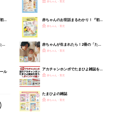
たまひよの雑誌
赤ちゃん・育児
【毎日変わる】Amazonタイムセール
が見逃せない！
PR（Amazon）
Recommended by
離乳食はいつから？進め方は？「たまひよ きほんの離
乳食」