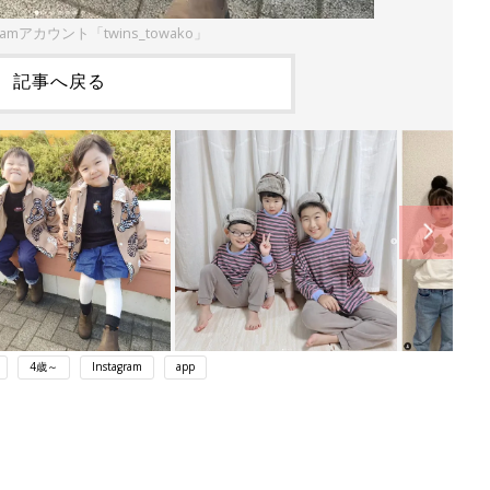
ramアカウント「twins_towako」
記事へ戻る
4歳～
Instagram
app