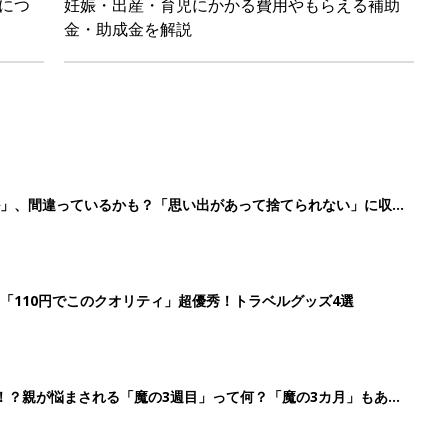
！？親が悩まされる「魔の3週目」って何？「魔の3カ月」もある
平和だな～」と感じた瞬間
2
3
4
5
>