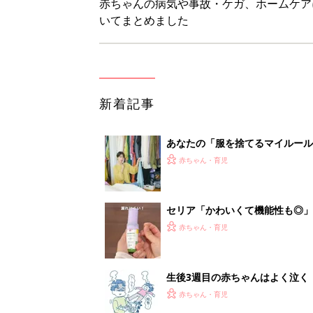
生後3週目の赤ちゃんはよく泣く
って本当？【専門家】
赤ちゃん・育児
反抗期の息子が...ママたちが「
赤ちゃん・育児
<
1