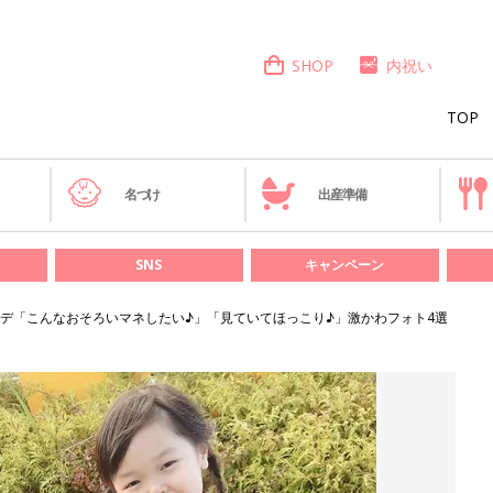
SHOP
内祝い
TOP
き
名づけ
出産準備
SNS
キャンペーン
デ「こんなおそろいマネしたい♪」「見ていてほっこり♪」激かわフォト4選