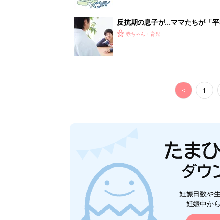
妊娠日数や
妊娠中か