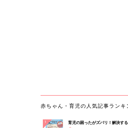
赤ちゃん・育児の人気記事ランキ
育児の困ったがズバリ！解決する
『ひよこクラブ 秋号』 4カ月～
赤ちゃん・育児
になるまで、育児に役立つ情報が
ぱい！
赤ちゃんのお世話まるわかり！『
てのひよこクラブ 夏号』〈巻頭
赤ちゃん・育児
集〉初めての授乳がうまくいく！
っぱい・ミルクの基本と夏のトラ
解決テク
赤ちゃんが生まれたら！2冊の「
ひよ」
赤ちゃん・育児
【毎日変わる】Amazonタイム
が見逃せない！