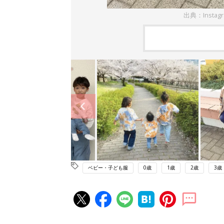
出典：Instag
ベビー・子ども服
0歳
1歳
2歳
3歳