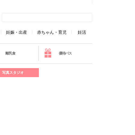
妊娠・出産
赤ちゃん・育児
妊活
離乳食
優待パス
写真スタジオ