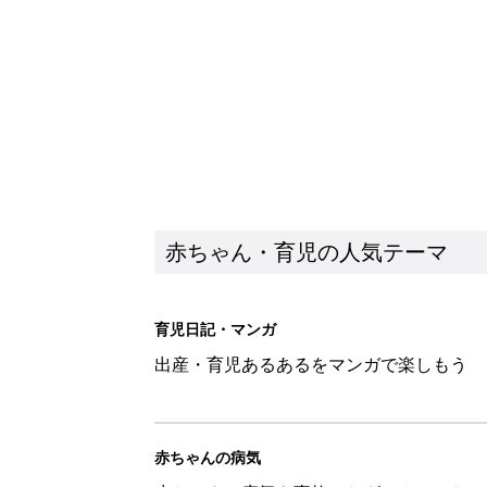
出産・育児あるあるをマンガで楽しもう
赤ちゃんの病気
赤ちゃんの病気や事故・ケガ、ホームケア
いてまとめました
新着記事
あなたの「服を捨てるマイルー
スタイリストが喝！
赤ちゃん・育児
セリア「かわいくて機能性も◎」
赤ちゃん・育児