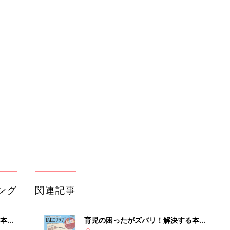
ング
関連記事
本
育児の困ったがズバリ！解決する本
2才
『ひよこクラブ 秋号』 4カ月～2才
赤ちゃん・育児
いっ
になるまで、育児に役立つ情報がいっ
ぱい！
初め
赤ちゃんのお世話まるわかり！『初め
大特
てのひよこクラブ 夏号』〈巻頭大特
赤ちゃん・育児
 お
集〉初めての授乳がうまくいく！ お
ブル
っぱい・ミルクの基本と夏のトラブル
解決テク
たま
赤ちゃんが生まれたら！2冊の「たま
ひよ」
赤ちゃん・育児
アカチャンホンポでたまひよ雑誌を買
セール
うとポイント10倍【期間限定】
赤ちゃん・育児