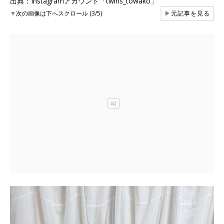
出典：Instagramアカウント「twins_towako」
▼
次の画像は下へスクロール (3/5)
▶
元記事を見る