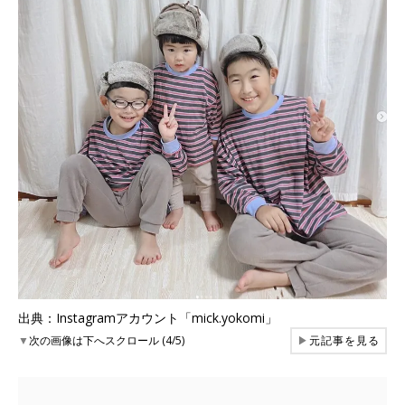
出典：Instagramアカウント「mick.yokomi」
▼
次の画像は下へスクロール (4/5)
▶
元記事を見る