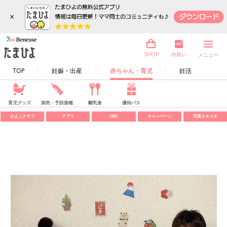
×
内祝い
SHOP
メニュー
TOP
妊娠・出産
赤ちゃん・育児
妊活
育児グッズ
病気・予防接種
離乳食
優待パス
ひよこクラブ
アプリ
SNS
キャンペーン
写真スタジオ