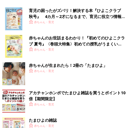
育児の困ったがズバリ！解決する本『ひよこクラブ
秋号』 4カ月～2才になるまで、育児に役立つ情報が
いっぱい！
赤ちゃん・育児
赤ちゃんのお世話まるわかり！『初めてのひよこクラ
ブ 夏号』〈巻頭大特集〉初めての授乳がうまくい
く！ おっぱい・ミルクの基本と夏のトラブル 解決テ
赤ちゃん・育児
ク
赤ちゃんが生まれたら！2冊の「たまひよ」
赤ちゃん・育児
アカチャンホンポでたまひよ雑誌を買うとポイント10
倍【期間限定】
赤ちゃん・育児
たまひよの雑誌
赤ちゃん・育児