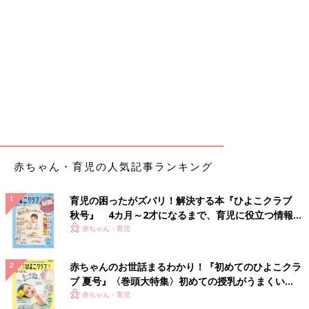
赤ちゃん・育児の人気記事ランキング
育児の困ったがズバリ！解決する本『ひよこクラブ
秋号』 4カ月～2才になるまで、育児に役立つ情報が
いっぱい！
赤ちゃん・育児
赤ちゃんのお世話まるわかり！『初めてのひよこクラ
ブ 夏号』〈巻頭大特集〉初めての授乳がうまくい
く！ おっぱい・ミルクの基本と夏のトラブル 解決テ
赤ちゃん・育児