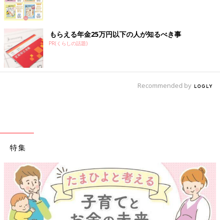
もらえる年金25万円以下の人が知るべき事
PR(くらしの話題)
Recommended by
特集
【ワクチン