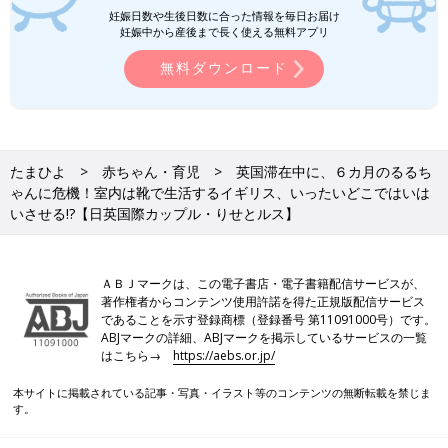
妊娠日数や生後日数に合った情報を毎日お届け
妊娠中から産後まで長く使える無料アプリ
無料ダウンロード
たまひよ
赤ちゃん・育児
英国滞在中に、６カ月のるるち
ゃんに危機！室内は靴で生活するイギリス、いったいどこではいは
いさせる!?【日英国際カップル・りせとルス】
ＡＢＪマークは、この電子書店・電子書籍配信サービスが、
著作権者からコンテンツ使用許諾を得た正規版配信サービス
であることを示す登録商標（登録番号 第11091000号）です。
ABJマークの詳細、ABJマークを掲示しているサービスの一覧
はこちら→
https://aebs.or.jp/
本サイトに掲載されている記事・写真・イラスト等のコンテンツの無断転載を禁じま
す。