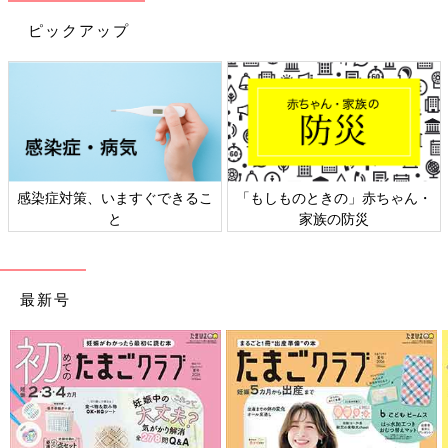
ピックアップ
日本外来小児科学会リーフレッ
六星占術 細木かおりさんの人生
ト検討会
相談
最新号