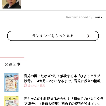
Recommended by
ランキングをもっと見る
関連記事
育児の困ったがズバリ！解決する本『ひよこクラブ
秋号』 4カ月～2才になるまで、育児に役立つ情報が
いっぱい！
赤ちゃん・育児
赤ちゃんのお世話まるわかり！『初めてのひよこクラ
ブ 夏号』〈巻頭大特集〉初めての授乳がうまくい