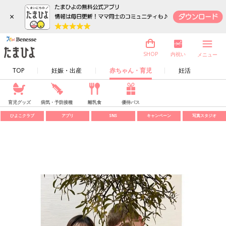
×
内祝い
SHOP
メニュー
TOP
妊娠・出産
赤ちゃん・育児
妊活
育児グッズ
病気・予防接種
離乳食
優待パス
ひよこクラブ
アプリ
SNS
キャンペーン
写真スタジオ