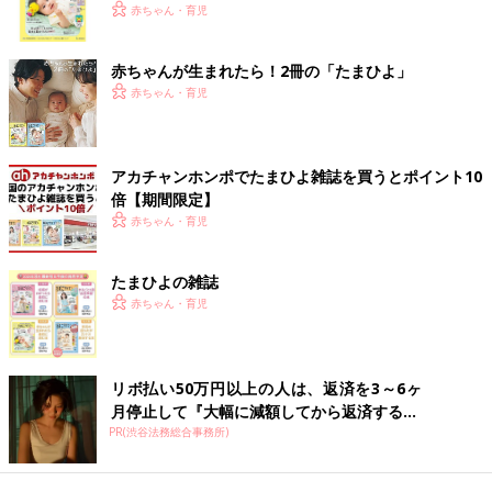
く！ おっぱい・ミルクの基本と夏のトラブル 解決テ
赤ちゃん・育児
ク
赤ちゃんが生まれたら！2冊の「たまひよ」
赤ちゃん・育児
アカチャンホンポでたまひよ雑誌を買うとポイント10
倍【期間限定】
赤ちゃん・育児
たまひよの雑誌
赤ちゃん・育児
リボ払い50万円以上の人は、返済を3～6ヶ
月停止して『大幅に減額してから返済する...
PR(渋谷法務総合事務所)