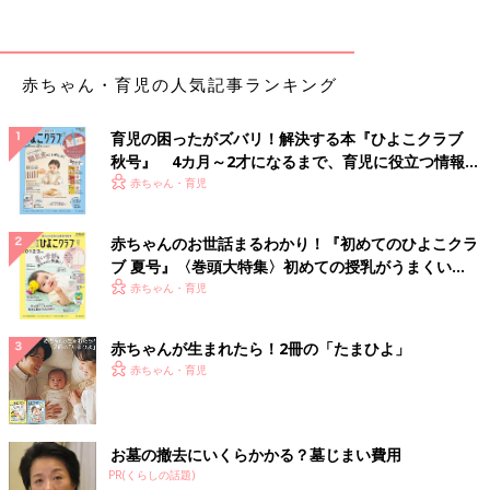
赤ちゃん・育児の人気記事ランキング
育児の困ったがズバリ！解決する本『ひよこクラブ
秋号』 4カ月～2才になるまで、育児に役立つ情報が
いっぱい！
赤ちゃん・育児
赤ちゃんのお世話まるわかり！『初めてのひよこクラ
ブ 夏号』〈巻頭大特集〉初めての授乳がうまくい
く！ おっぱい・ミルクの基本と夏のトラブル 解決テ
赤ちゃん・育児
ク
赤ちゃんが生まれたら！2冊の「たまひよ」
赤ちゃん・育児
お墓の撤去にいくらかかる？墓じまい費用
PR(くらしの話題)