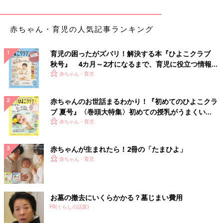
赤ちゃん・育児の人気記事ランキング
育児の困ったがズバリ！解決する本『ひよこクラブ
秋号』 4カ月～2才になるまで、育児に役立つ情報が
いっぱい！
赤ちゃん・育児
赤ちゃんのお世話まるわかり！『初めてのひよこクラ
ブ 夏号』〈巻頭大特集〉初めての授乳がうまくい
く！ おっぱい・ミルクの基本と夏のトラブル 解決テ
赤ちゃん・育児
ク
赤ちゃんが生まれたら！2冊の「たまひよ」
赤ちゃん・育児
お墓の撤去にいくらかかる？墓じまい費用
PR(くらしの話題)