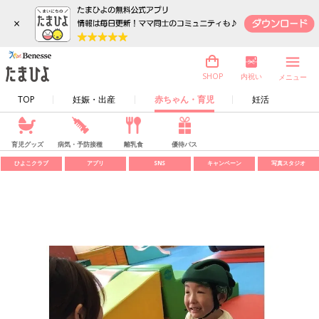
×
内祝い
SHOP
メニュー
TOP
妊娠・出産
赤ちゃん・育児
妊活
育児グッズ
病気・予防接種
離乳食
優待パス
ひよこクラブ
アプリ
SNS
キャンペーン
写真スタジオ