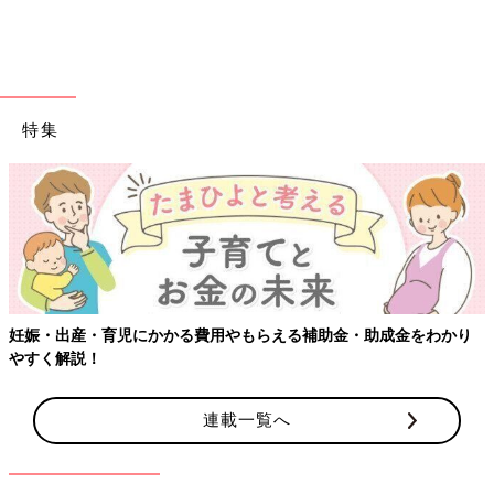
特集
【ワクチン
・育児にかかる費用やもらえる補助金・助成金をわかり
！
連載一覧へ