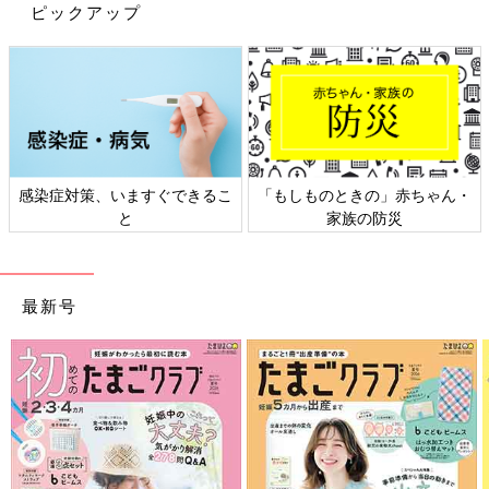
ピックアップ
対策、いますぐできるこ
「もしものときの」赤ちゃん・
日本外
と
家族の防災
最新号