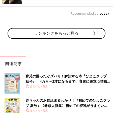
Recommended by
ランキングをもっと見る
関連記事
育児の困ったがズバリ！解決する本『ひよこクラブ
秋号』 4カ月～2才になるまで、育児に役立つ情報が
いっぱい！
赤ちゃん・育児
赤ちゃんのお世話まるわかり！『初めてのひよこクラ
ブ 夏号』〈巻頭大特集〉初めての授乳がうまくい
く！ おっぱい・ミルクの基本と夏のトラブル 解決テ
赤ちゃん・育児