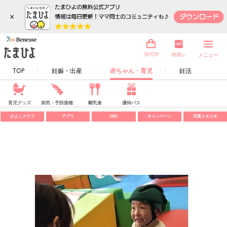
×
内祝い
SHOP
メニュー
TOP
妊娠・出産
赤ちゃん・育児
妊活
育児グッズ
病気・予防接種
離乳食
優待パス
ひよこクラブ
アプリ
SNS
キャンペーン
写真スタジオ