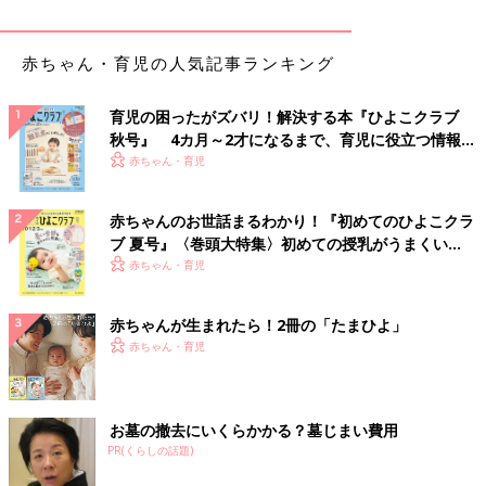
赤ちゃん・育児の人気記事ランキング
育児の困ったがズバリ！解決する本『ひよこクラブ
秋号』 4カ月～2才になるまで、育児に役立つ情報が
いっぱい！
赤ちゃん・育児
赤ちゃんのお世話まるわかり！『初めてのひよこクラ
ブ 夏号』〈巻頭大特集〉初めての授乳がうまくい
く！ おっぱい・ミルクの基本と夏のトラブル 解決テ
赤ちゃん・育児
ク
赤ちゃんが生まれたら！2冊の「たまひよ」
赤ちゃん・育児
お墓の撤去にいくらかかる？墓じまい費用
PR(くらしの話題)