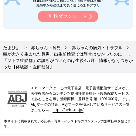
妊娠日数や生後日数に合った情報を毎日お届け
妊娠中から産後まで長く使える無料アプリ
無料ダウンロード
たまひよ
赤ちゃん・育児
赤ちゃんの病気・トラブル
頭が大きく生まれた長男。出生前検査では異常はなかったのに･･･。
「ソトス症候群」の診断がついたのは生後4カ月、情報がなくつらか
った【体験談・医師監修】
ＡＢＪマークは、この電子書店・電子書籍配信サービスが、
著作権者からコンテンツ使用許諾を得た正規版配信サービス
であることを示す登録商標（登録番号 第11091000号）です。
ABJマークの詳細、ABJマークを掲示しているサービスの一覧
はこちら→
https://aebs.or.jp/
本サイトに掲載されている記事・写真・イラスト等のコンテンツの無断転載を禁じま
す。