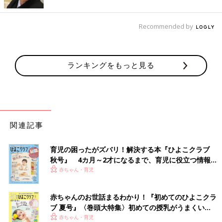
Recommended by
ランキングをもっと見る
関連記事
育児の困ったがズバリ！解決する本『ひよこクラブ
秋号』 4カ月～2才になるまで、育児に役立つ情報が
いっぱい！
赤ちゃん・育児
赤ちゃんのお世話まるわかり！『初めてのひよこクラ
ブ 夏号』〈巻頭大特集〉初めての授乳がうまくい
く！ おっぱい・ミルクの基本と夏のトラブル 解決テ
赤ちゃん・育児