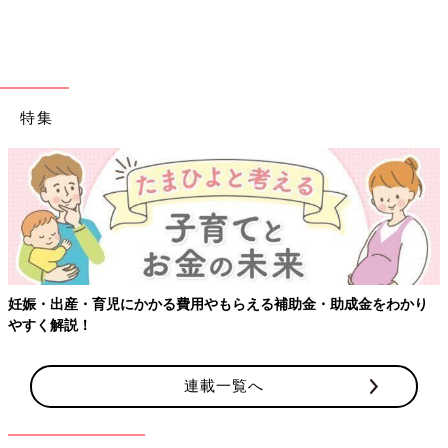
特集
・出産・育児にかかる費用やもらえる補助金・助成金をわかり
【ワ
く解説！
連載一覧へ