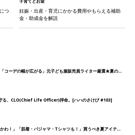
LO(Chief Life Officer)拝命。[ハハのさけび #103]
かわ！」「肌着・パジャマ・Tシャツも！」買うべき夏アイテム
日のお誕生日占い【鏡リュウジ監修】
4
5
6
7
>