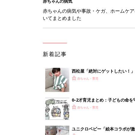
0-2才育児まとめ：子どもの命を守る、C
赤ちゃん・育児
ユニクロベビー「絵本コラボが激
5選
赤ちゃん・育児
8月3日生まれはこんな人 365
赤ちゃん・育児
<
3