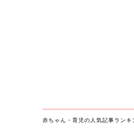
赤ちゃん・育児の人気記事ランキ
育児の困ったがズバリ！解決する
『ひよこクラブ 夏号』 4カ月～
赤ちゃん・育児
になるまで、育児に役立つ情報が
ぱい！
赤ちゃんのお世話まるわかり！『
てのひよこクラブ 夏号』〈巻頭
赤ちゃん・育児
集〉初めての授乳がうまくいく！
っぱい・ミルクの基本と夏のトラ
解決テク
赤ちゃんが生まれたら！2冊の「
ひよ」
赤ちゃん・育児
「え、こんなセールやってたの？