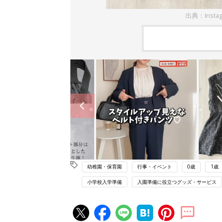
出典：Insta
幼稚園・保育園
行事・イベント
0歳
1歳
小学校入学準備
入園準備に役立つグッズ・サービス