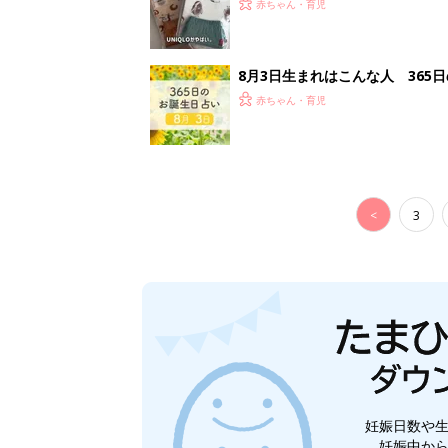
妊娠日数や
妊娠中か