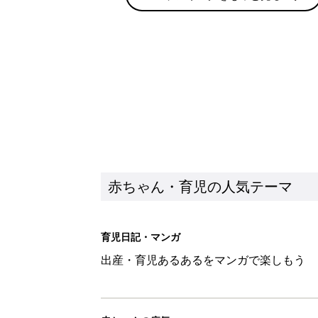
育児日記・マンガ
出産・育児あるあるをマンガで楽しもう
赤ちゃんの病気
赤ちゃんの病気や事故・ケガ、ホームケア
いてまとめました
新着記事
西松屋「絶対にゲットしたい！
ズりアイテム5選
赤ちゃん・育児