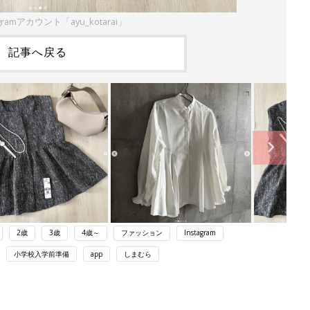
gramアカウント「ayu_kotarai」
記事へ戻る
2歳
3歳
4歳～
ファッション
Instagram
小学校入学前準備
app
しまむら