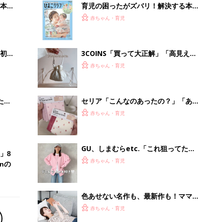
nの
大人気！春カラーアイテム5選
色あせない名作も、最新作も！ママと
漫画のつきあい方
赤ちゃん・育児
事例から学ぶ『特権アクセス管理』
PR（KeeperSecurity）
Recommended by