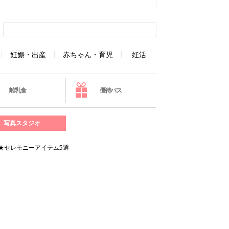
妊娠・出産
赤ちゃん・育児
妊活
離乳食
優待パス
写真スタジオ
★セレモニーアイテム5選