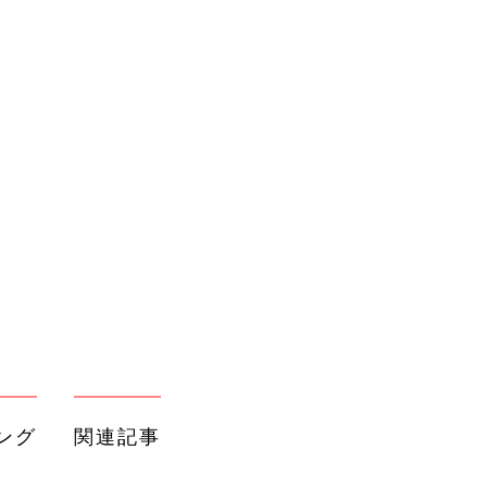
ング
関連記事
本
育児の困ったがズバリ！解決する本
2才
『ひよこクラブ 夏号』 4カ月～2才
赤ちゃん・育児
いっ
になるまで、育児に役立つ情報がいっ
ぱい！
初め
3COINS「買って大正解」「高見えで
大特
可愛すぎ」大人気のファッショングッ
赤ちゃん・育児
 お
ズ4選
ブル
たま
セリア「こんなのあったの？」「あの
お悩みを解決」今欲しい！入園・進級
赤ちゃん・育児
に使えるアイテム5選
GU、しまむらetc.「これ狙ってた」
」8
「色味が可愛すぎる」先取りコーデが
赤ちゃん・育児