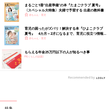
まるごと1冊“出産準備”の本『たまごクラブ 夏号』
〈スペシャル大特集〉夫婦で予習する 出産の教科書
赤ちゃん・育児
育児の困ったがズバリ！解決する本『ひよこクラブ
夏号』 4カ月～2才になるまで、育児に役立つ情報が
いっぱい！
赤ちゃん・育児
もらえる年金25万円以下の人が知るべき事
PR(くらしの話題)
Recommended by
特集