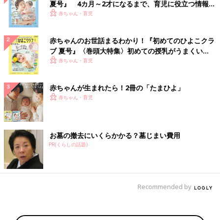
夏号』 4カ月～2才になるまで、育児に役立つ情報が
いっぱい！
赤ちゃん・育児
赤ちゃんのお世話まるわかり！『初めてのひよこクラ
ブ 夏号』〈巻頭大特集〉初めての授乳がうまくい
く！ おっぱい・ミルクの基本と夏のトラブル 解決テ
赤ちゃん・育児
ク
赤ちゃんが生まれたら！2冊の「たまひよ」
赤ちゃん・育児
お墓の撤去にいくらかかる？墓じまい費用
PR(くらしの話題)
Recommended by