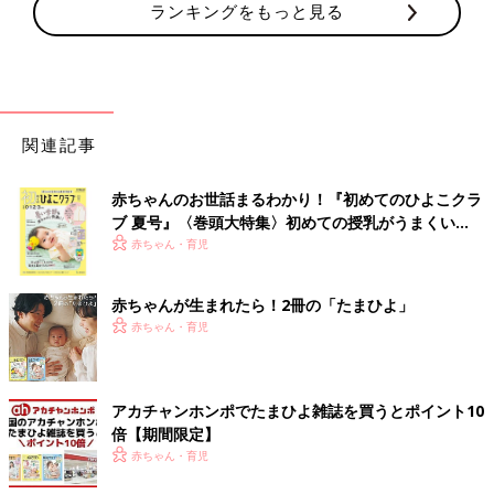
ランキングをもっと見る
関連記事
赤ちゃんのお世話まるわかり！『初めてのひよこクラ
ブ 夏号』〈巻頭大特集〉初めての授乳がうまくい
く！ おっぱい・ミルクの基本と夏のトラブル 解決テ
赤ちゃん・育児
ク
赤ちゃんが生まれたら！2冊の「たまひよ」
赤ちゃん・育児
アカチャンホンポでたまひよ雑誌を買うとポイント10
倍【期間限定】
赤ちゃん・育児