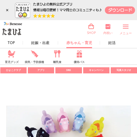
×
内祝い
SHOP
メニュー
TOP
妊娠・出産
赤ちゃん・育児
妊活
育児グッズ
病気・予防接種
離乳食
優待パス
ひよこクラブ
アプリ
SNS
キャンペーン
写真スタジオ