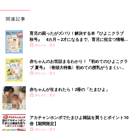
関連記事
育児の困ったがズバリ！解決する本『ひよこクラブ
秋号』 4カ月～2才になるまで、育児に役立つ情報が
いっぱい！
赤ちゃん・育児
赤ちゃんのお世話まるわかり！『初めてのひよこクラ
ブ 夏号』〈巻頭大特集〉初めての授乳がうまくい
く！ おっぱい・ミルクの基本と夏のトラブル 解決テ
赤ちゃん・育児
ク
赤ちゃんが生まれたら！2冊の「たまひよ」
赤ちゃん・育児
アカチャンホンポでたまひよ雑誌を買うとポイント10
倍【期間限定】
赤ちゃん・育児