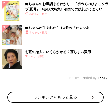
赤ちゃんのお世話まるわかり！『初めてのひよこクラ
ブ 夏号』〈巻頭大特集〉初めての授乳がうまくい
く！ おっぱい・ミルクの基本と夏のトラブル 解決テ
赤ちゃん・育児
ク
赤ちゃんが生まれたら！2冊の「たまひよ」
赤ちゃん・育児
お墓の撤去にいくらかかる？墓じまい費用
PR(くらしの話題)
Recommended by
ランキングをもっと見る