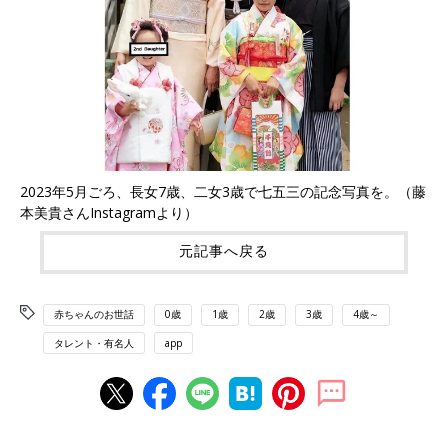
2023年5月ごろ、長女7歳、二女3歳で七五三の記念写真を。（藤
本美貴さんInstagramより）
元記事へ戻る
赤ちゃんのお世話
0歳
1歳
2歳
3歳
4歳～
タレント・有名人
app