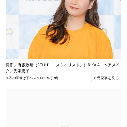
撮影／有坂政晴（STUH） スタイリスト／JURIKA.A ヘアメイ
ク／氏家恵子
▼
次の画像は下へスクロール (1/6)
▶
元記事を見る