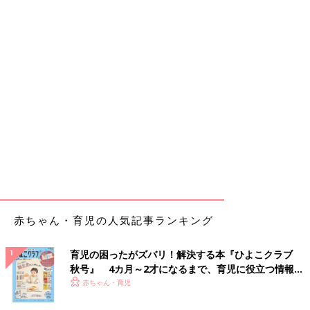
赤ちゃん・育児の人気記事ランキング
育児の困ったがズバリ！解決する本『ひよこクラブ
秋号』 4カ月～2才になるまで、育児に役立つ情報が
いっぱい！
赤ちゃん・育児