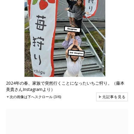
2024年の春、家族で突然行くことになったいちご狩り。（藤本
美貴さんInstagramより）
▼
次の画像は下へスクロール (3/6)
▶
元記事を見る