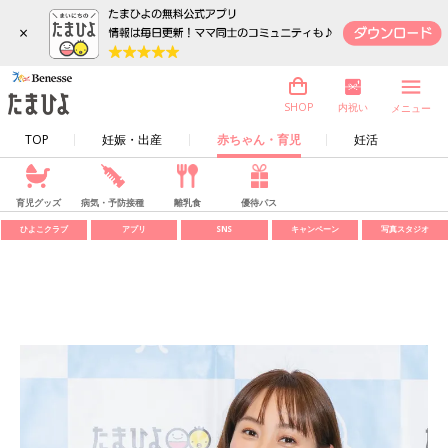
×
内祝い
SHOP
メニュー
TOP
妊娠・出産
赤ちゃん・育児
妊活
育児グッズ
病気・予防接種
離乳食
優待パス
ひよこクラブ
アプリ
SNS
キャンペーン
写真スタジオ