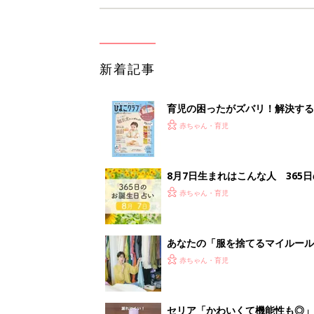
新着記事
育児の困ったがズバリ！解決する
つ情報がいっぱい！
赤ちゃん・育児
8月7日生まれはこんな人 365
赤ちゃん・育児
あなたの「服を捨てるマイルー
スタイリストが喝！
赤ちゃん・育児
セリア「かわいくて機能性も◎」