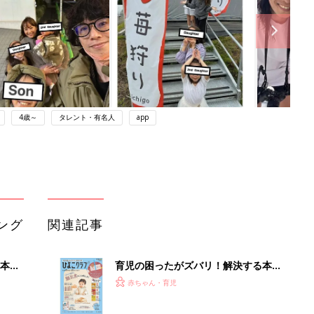
4歳～
タレント・有名人
app
ング
関連記事
本
育児の困ったがズバリ！解決する本
2才
『ひよこクラブ 秋号』 4カ月～2才
赤ちゃん・育児
いっ
になるまで、育児に役立つ情報がいっ
ぱい！