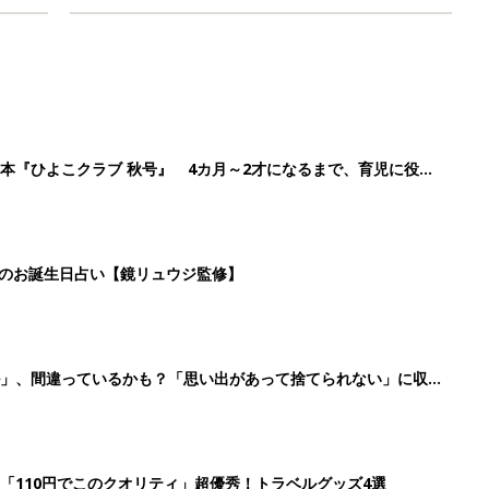
本『ひよこクラブ 秋号』 4カ月～2才になるまで、育児に役立
日のお誕生日占い【鏡リュウジ監修】
ル」、間違っているかも？「思い出があって捨てられない」に収納
「110円でこのクオリティ」超優秀！トラベルグッズ4選