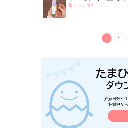
赤ちゃん・育児
<
1
妊娠日数や
妊娠中か