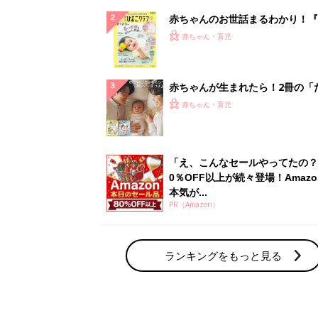
赤ちゃんのお世話まるわかり！『
てのひよこクラブ 夏号』〈巻頭
赤ちゃん・育児
集〉初めての授乳がうまくいく！
っぱい・ミルクの基本と夏のトラ
解決テク
赤ちゃんが生まれたら！2冊の「
ひよ」
赤ちゃん・育児
「え、こんなセールやってたの？
0％OFF以上が続々登場！Amazo
本気が...
PR（Amazon）
ランキングをもっと見る