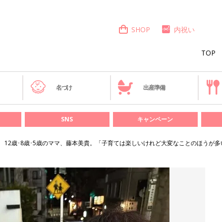
SHOP
内祝い
TOP
き
名づけ
出産準備
SNS
キャンペーン
12歳･8歳･5歳のママ、藤本美貴。「子育ては楽しいけれど大変なことのほうが