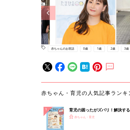
赤ちゃんのお世話
0歳
1歳
2歳
3歳
赤ちゃん・育児の人気記事ランキ
育児の困ったがズバリ！解決する
『ひよこクラブ 秋号』 4カ月～
赤ちゃん・育児
になるまで、育児に役立つ情報が
ぱい！