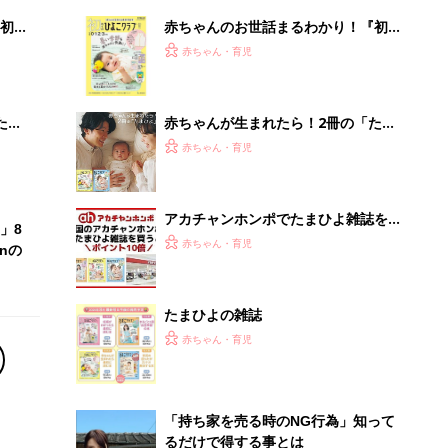
初め
赤ちゃんのお世話まるわかり！『初め
大特
てのひよこクラブ 夏号』〈巻頭大特
赤ちゃん・育児
 お
集〉初めての授乳がうまくいく！ お
ブル
っぱい・ミルクの基本と夏のトラブル
解決テク
たま
赤ちゃんが生まれたら！2冊の「たま
ひよ」
赤ちゃん・育児
アカチャンホンポでたまひよ雑誌を買
」8
うとポイント10倍【期間限定】
赤ちゃん・育児
nの
たまひよの雑誌
赤ちゃん・育児
「持ち家を売る時のNG行為」知って
るだけで得する事とは