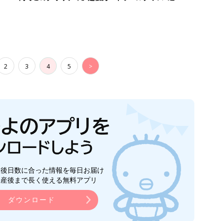
2
3
4
5
>
生後日数に合った情報を毎日お届け
ら産後まで長く使える無料アプリ
ダウンロード