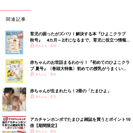
関連記事
育児の困ったがズバリ！解決する本『ひよこクラブ
秋号』 4カ月～2才になるまで、育児に役立つ情報が
いっぱい！
赤ちゃん・育児
赤ちゃんのお世話まるわかり！『初めてのひよこクラ
ブ 夏号』〈巻頭大特集〉初めての授乳がうまくい
く！ おっぱい・ミルクの基本と夏のトラブル 解決テ
赤ちゃん・育児
ク
赤ちゃんが生まれたら！2冊の「たまひよ」
赤ちゃん・育児
アカチャンホンポでたまひよ雑誌を買うとポイント10
倍【期間限定】
赤ちゃん・育児