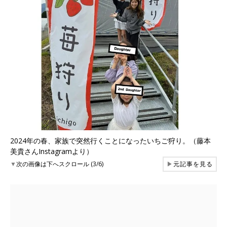
2024年の春、家族で突然行くことになったいちご狩り。（藤本
美貴さんInstagramより）
▼
次の画像は下へスクロール (3/6)
▶
元記事を見る