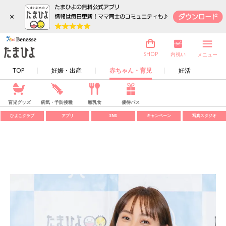
×
内祝い
SHOP
メニュー
TOP
妊娠・出産
赤ちゃん・育児
妊活
育児グッズ
病気・予防接種
離乳食
優待パス
ひよこクラブ
アプリ
SNS
キャンペーン
写真スタジオ