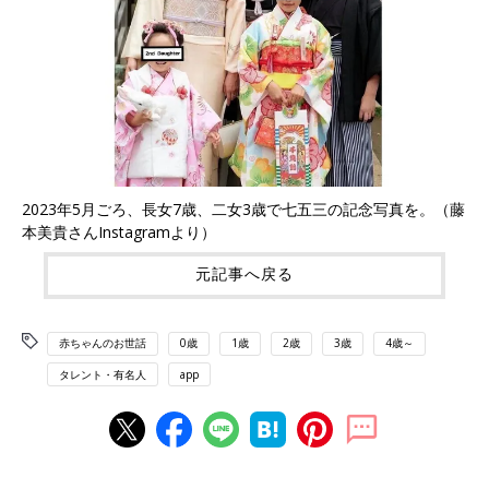
2023年5月ごろ、長女7歳、二女3歳で七五三の記念写真を。（藤
本美貴さんInstagramより）
元記事へ戻る
赤ちゃんのお世話
0歳
1歳
2歳
3歳
4歳～
タレント・有名人
app