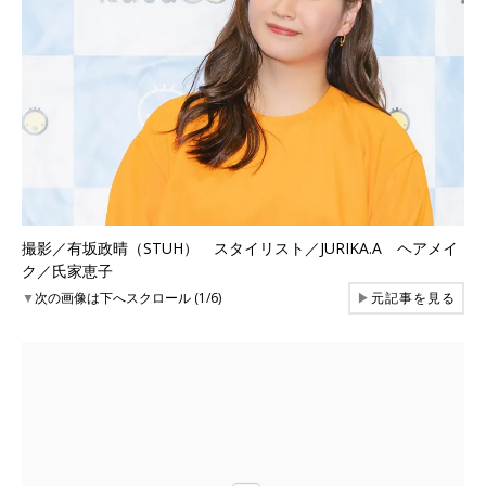
撮影／有坂政晴（STUH） スタイリスト／JURIKA.A ヘアメイ
ク／氏家恵子
▼
次の画像は下へスクロール (1/6)
▶
元記事を見る