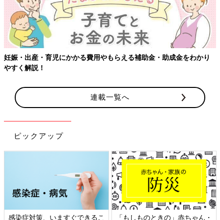
児にかかる費用やもらえる補助金・助成金をわかり
【ワクチン接種
連載一覧へ
ピックアップ
策、いますぐできるこ
「もしものときの」赤ちゃん・
日本外来小