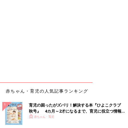
赤ちゃん・育児の人気記事ランキング
育児の困ったがズバリ！解決する本『ひよこクラブ
秋号』 4カ月～2才になるまで、育児に役立つ情報が
いっぱい！
赤ちゃん・育児