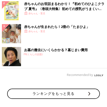
赤ちゃんのお世話まるわかり！『初めてのひよこクラ
ブ 夏号』〈巻頭大特集〉初めての授乳がうまくい
く！ おっぱい・ミルクの基本と夏のトラブル 解決テ
赤ちゃん・育児
ク
赤ちゃんが生まれたら！2冊の「たまひよ」
赤ちゃん・育児
お墓の撤去にいくらかかる？墓じまい費用
PR(くらしの話題)
Recommended by
ランキングをもっと見る