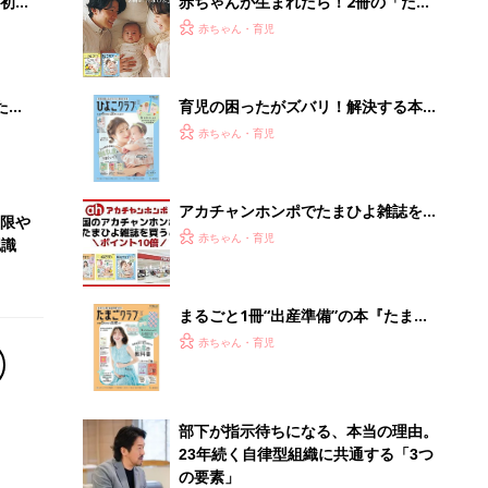
夫婦で予習する 出産の教科書
部下が指示待ちになる、本当の理由。
23年続く自律型組織に共通する「3つ
の要素」
PR（ビズヒント）
Recommended by
離乳食はいつから？進め方は？「たまひよ きほんの離
乳食」
授乳の悩みや初めての離乳食作りに役立つ