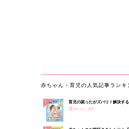
育児の困ったがズバリ！解決する
『ひよこクラブ 夏号』 4カ月～
赤ちゃん・育児
になるまで、育児に役立つ情報が
ぱい！
赤ちゃんのお世話まるわかり！『
てのひよこクラブ 夏号』〈巻頭
赤ちゃん・育児
集〉初めての授乳がうまくいく！
っぱい・ミルクの基本と夏のトラ
解決テク
赤ちゃんが生まれたら！2冊の「
ひよ」
赤ちゃん・育児
管理職に求められるAI活用。最
るべき3つのことと、NGな自己
PR（ビズヒント）