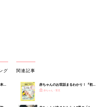
本
赤ちゃんのお世話まるわかり！『初め
2才
てのひよこクラブ 夏号』〈巻頭大特
赤ちゃん・育児
いっ
集〉初めての授乳がうまくいく！ お
っぱい・ミルクの基本と夏のトラブル
解決テク
初め
赤ちゃんが生まれたら！2冊の「たま
大特
ひよ」
赤ちゃん・育児
 お
ブル
たま
育児の困ったがズバリ！解決する本
『ひよこクラブ 夏号』 4カ月～2才
赤ちゃん・育児
になるまで、育児に役立つ情報がいっ
ぱい！
アカチャンホンポでたまひよ雑誌を買
低限や
うとポイント10倍【期間限定】
赤ちゃん・育児
認識
まるごと1冊“出産準備”の本『たまご
クラブ 夏号』〈スペシャル大特集〉
赤ちゃん・育児