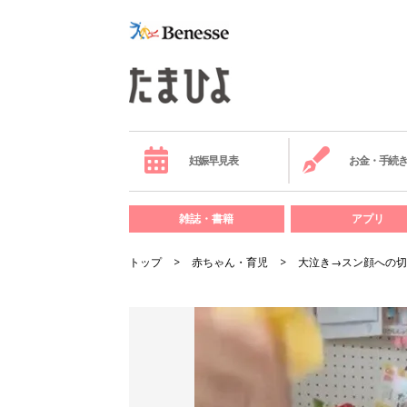
妊娠早見表
お金・手続
雑誌・書籍
アプリ
トップ
赤ちゃん・育児
大泣き→スン顔への切