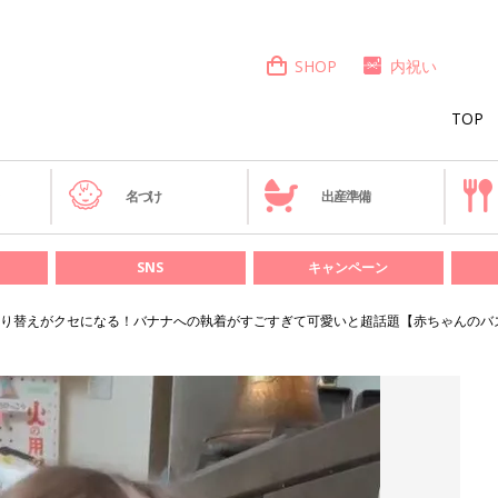
SHOP
内祝い
TOP
き
名づけ
出産準備
SNS
キャンペーン
り替えがクセになる！バナナへの執着がすごすぎて可愛いと超話題【赤ちゃんのバ