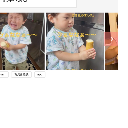
gram
育児体験談
app
ング
関連記事