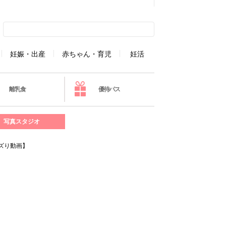
妊娠・出産
赤ちゃん・育児
妊活
離乳食
優待パス
写真スタジオ
ズり動画】