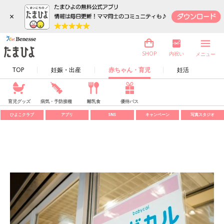
×
内祝い
SHOP
メニュー
TOP
妊娠・出産
赤ちゃん・育児
妊活
育児グッズ
病気・予防接種
離乳食
優待パス
ひよこクラブ
アプリ
SNS
キャンペーン
写真スタジオ