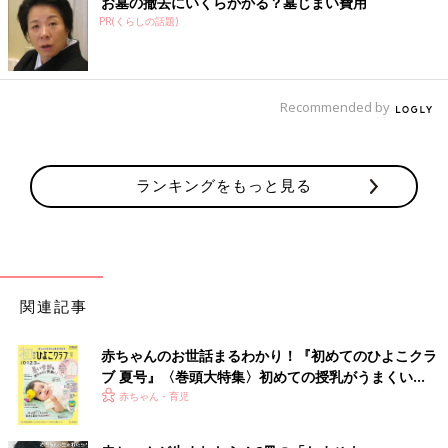
お墓の撤去にいくらかかる？墓じまい費用
PR(くらしの話題)
Recommended by
ランキングをもっと見る
関連記事
赤ちゃんのお世話まるわかり！『初めてのひよこクラ
ブ 夏号』〈巻頭大特集〉初めての授乳がうまくい
く！ おっぱい・ミルクの基本と夏のトラブル 解決テ
赤ちゃん・育児
ク