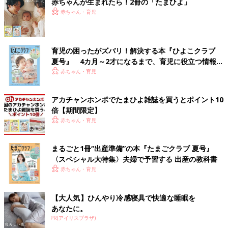
赤ちゃんが生まれたら！2冊の「たまひよ」
赤ちゃん・育児
育児の困ったがズバリ！解決する本『ひよこクラブ
夏号』 4カ月～2才になるまで、育児に役立つ情報が
いっぱい！
赤ちゃん・育児
アカチャンホンポでたまひよ雑誌を買うとポイント10
倍【期間限定】
赤ちゃん・育児
まるごと1冊“出産準備”の本『たまごクラブ 夏号』
〈スペシャル大特集〉夫婦で予習する 出産の教科書
赤ちゃん・育児
【大人気】ひんやり冷感寝具で快適な睡眠を
あなたに。
PR(アイリスプラザ)