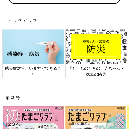
ピックアップ
染症対策、いますぐできるこ
「もしものときの」赤ちゃん・
日本
と
家族の防災
最新号