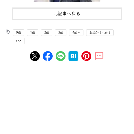
元記事へ戻る
0歳
1歳
2歳
3歳
4歳～
お出かけ・旅行
app