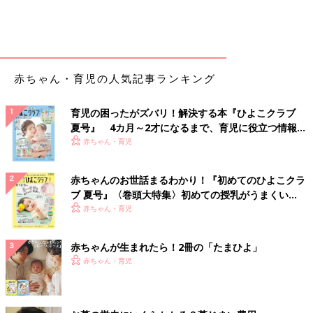
赤ちゃん・育児の人気記事ランキング
育児の困ったがズバリ！解決する本『ひよこクラブ
夏号』 4カ月～2才になるまで、育児に役立つ情報が
いっぱい！
赤ちゃん・育児
赤ちゃんのお世話まるわかり！『初めてのひよこクラ
ブ 夏号』〈巻頭大特集〉初めての授乳がうまくい
く！ おっぱい・ミルクの基本と夏のトラブル 解決テ
赤ちゃん・育児
ク
赤ちゃんが生まれたら！2冊の「たまひよ」
赤ちゃん・育児