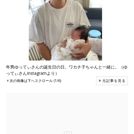
年男ゆってぃさんの誕生日の日。ワカチ子ちゃんと一緒に。（ゆ
ってぃさんInstagramより）
▼
次の画像は下へスクロール (1/6)
▶
元記事を見る