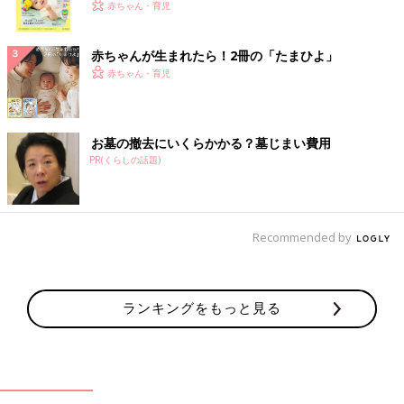
く！ おっぱい・ミルクの基本と夏のトラブル 解決テ
赤ちゃん・育児
ク
赤ちゃんが生まれたら！2冊の「たまひよ」
赤ちゃん・育児
お墓の撤去にいくらかかる？墓じまい費用
PR(くらしの話題)
Recommended by
ランキングをもっと見る