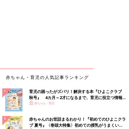
赤ちゃん・育児の人気記事ランキング
育児の困ったがズバリ！解決する本『ひよこクラブ
秋号』 4カ月～2才になるまで、育児に役立つ情報が
いっぱい！
赤ちゃん・育児
赤ちゃんのお世話まるわかり！『初めてのひよこクラ
ブ 夏号』〈巻頭大特集〉初めての授乳がうまくい