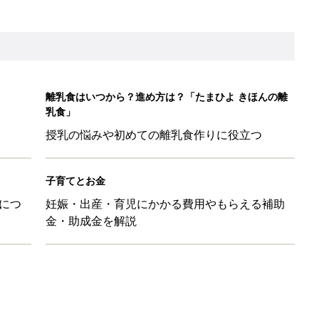
」「コーデの幅が広がる」元子ども服販売員ライター厳選★夏のバ
LO(Chief Life Officer)拝命。[ハハのさけび #103]
かわ！」「肌着・パジャマ・Tシャツも！」買うべき夏アイテム
日のお誕生日占い【鏡リュウジ監修】