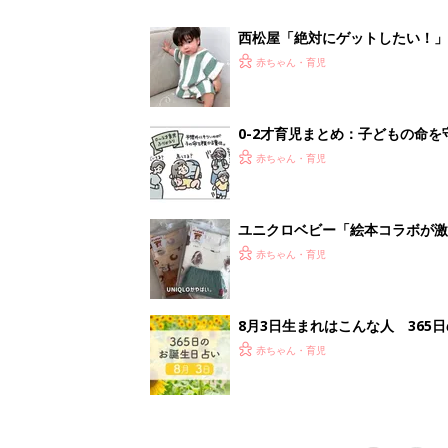
赤ちゃん・育児
<
3
妊娠日数や
妊娠中か