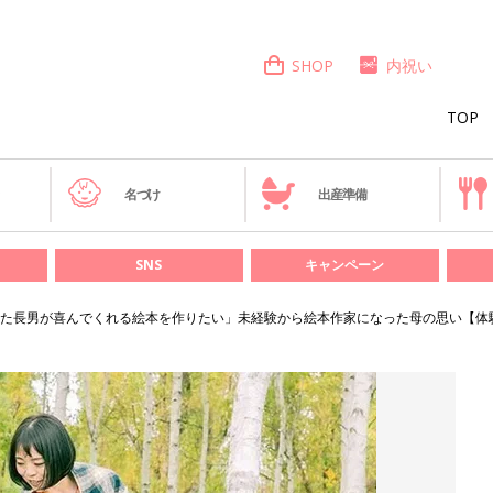
SHOP
内祝い
TOP
き
名づけ
出産準備
SNS
キャンペーン
た長男が喜んでくれる絵本を作りたい」未経験から絵本作家になった母の思い【体