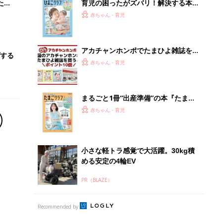
PR（BLAZE）
Recommended by
離乳食はいつから？進め方は？「たまひよ きほんの離
乳食」
授乳の悩みや初めての離乳食作りに役立つ
子育てとお金
につ
妊娠・出産・育児にかかる費用やもらえる補助
金・助成金を解説