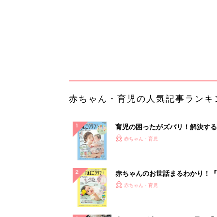
赤ちゃんのお世話まるわかり！『
てのひよこクラブ 夏号』〈巻頭
赤ちゃん・育児
集〉初めての授乳がうまくいく！
っぱい・ミルクの基本と夏のトラ
解決テク
赤ちゃんが生まれたら！2冊の「
ひよ」
赤ちゃん・育児
手作業はもう不要。録音をアップ
だけのAI議事録
PR（カイタヨ）
ランキングをもっと見る