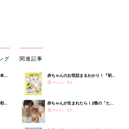
解決テク
初め
赤ちゃんが生まれたら！2冊の「たま
大特
ひよ」
赤ちゃん・育児
 お
ブル
たま
育児の困ったがズバリ！解決する本
『ひよこクラブ 夏号』 4カ月～2才
赤ちゃん・育児
になるまで、育児に役立つ情報がいっ
ぱい！
アカチャンホンポでたまひよ雑誌を買
する
うとポイント10倍【期間限定】
赤ちゃん・育児
まるごと1冊“出産準備”の本『たまご
クラブ 夏号』〈スペシャル大特集〉
赤ちゃん・育児
夫婦で予習する 出産の教科書
小さな軽トラ感覚で大活躍。30kg積
める安定の4輪EV