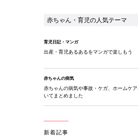
新着記事
西松屋「絶対にゲットしたい！
ズりアイテム5選
赤ちゃん・育児
0-2才育児まとめ：子どもの命を守る、C
赤ちゃん・育児
ユニクロベビー「絵本コラボが激
5選
赤ちゃん・育児
8月3日生まれはこんな人 365