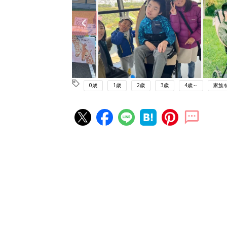
0歳
1歳
2歳
3歳
4歳～
家族
赤ちゃん・育児の人気記事ランキ
育児の困ったがズバリ！解決する
『ひよこクラブ 夏号』 4カ月～
赤ちゃん・育児
になるまで、育児に役立つ情報が
ぱい！