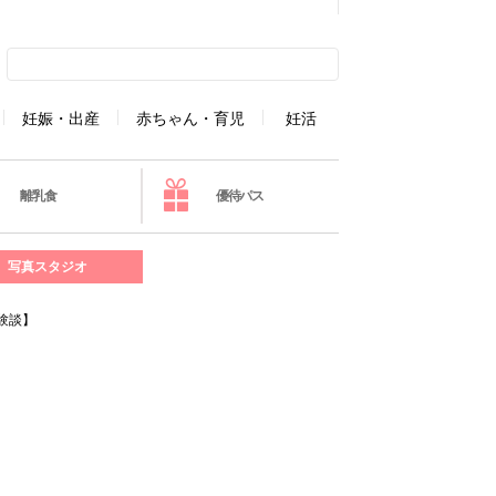
妊娠・出産
赤ちゃん・育児
妊活
離乳食
優待パス
写真スタジオ
験談】