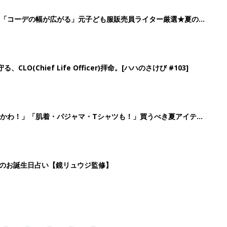
4
5
6
7
>
生後日数に合った情報を毎日お届け
ら産後まで長く使える無料アプリ
ダウンロード