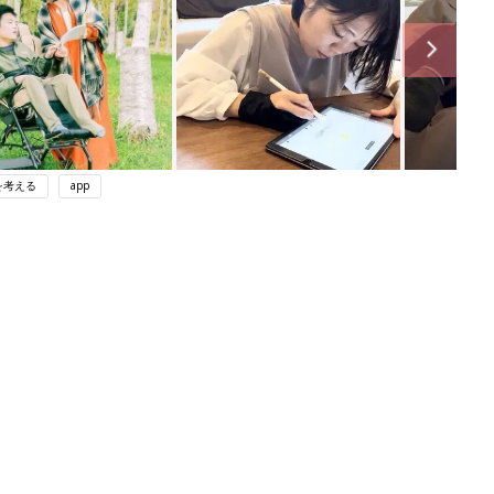
を考える
app
ング
関連記事
本
赤ちゃんのお世話まるわかり！『初め
2才
てのひよこクラブ 夏号』〈巻頭大特
赤ちゃん・育児
いっ
集〉初めての授乳がうまくいく！ お
っぱい・ミルクの基本と夏のトラブル