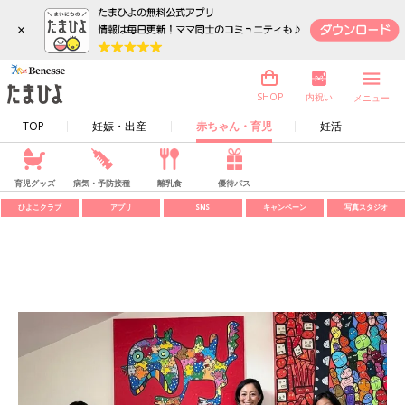
×
内祝い
SHOP
メニュー
TOP
妊娠・出産
赤ちゃん・育児
妊活
育児グッズ
病気・予防接種
離乳食
優待パス
ひよこクラブ
アプリ
SNS
キャンペーン
写真スタジオ