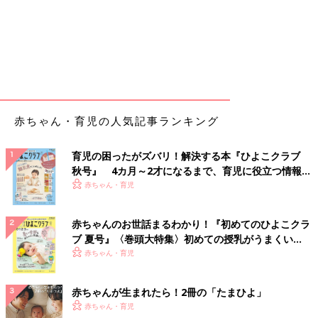
赤ちゃん・育児の人気記事ランキング
育児の困ったがズバリ！解決する本『ひよこクラブ
秋号』 4カ月～2才になるまで、育児に役立つ情報が
いっぱい！
赤ちゃん・育児
赤ちゃんのお世話まるわかり！『初めてのひよこクラ
ブ 夏号』〈巻頭大特集〉初めての授乳がうまくい
く！ おっぱい・ミルクの基本と夏のトラブル 解決テ
赤ちゃん・育児
ク
赤ちゃんが生まれたら！2冊の「たまひよ」
赤ちゃん・育児