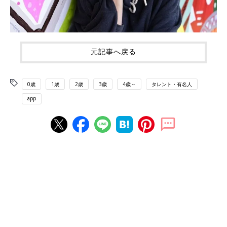
元記事へ戻る
0歳
1歳
2歳
3歳
4歳～
タレント・有名人
app