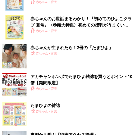
いっぱい！
赤ちゃん・育児
赤ちゃんのお世話まるわかり！『初めてのひよこクラ
ブ 夏号』〈巻頭大特集〉初めての授乳がうまくい
く！ おっぱい・ミルクの基本と夏のトラブル 解決テ
赤ちゃん・育児
ク
赤ちゃんが生まれたら！2冊の「たまひよ」
赤ちゃん・育児
アカチャンホンポでたまひよ雑誌を買うとポイント10
倍【期間限定】
赤ちゃん・育児
たまひよの雑誌
赤ちゃん・育児
事例から学ぶ『特権アクセス管理』