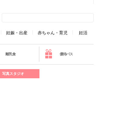
妊娠・出産
赤ちゃん・育児
妊活
離乳食
優待パス
写真スタジオ