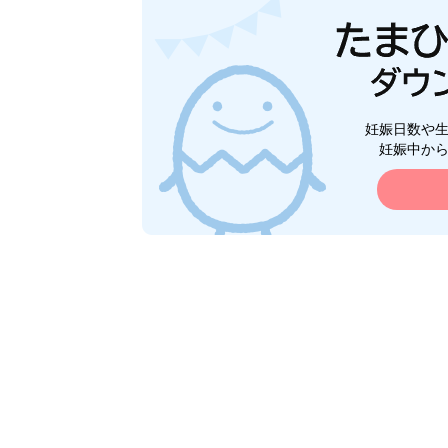
妊娠日数や
妊娠中か