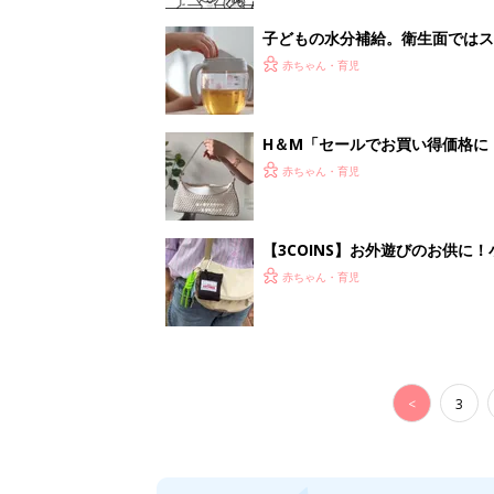
子どもの水分補給。衛生面ではス
く3つのコツとは？【専門家監修
赤ちゃん・育児
H＆М「セールでお買い得価格に
赤ちゃん・育児
【3COINS】お外遊びのお供
ート」
赤ちゃん・育児
<
3