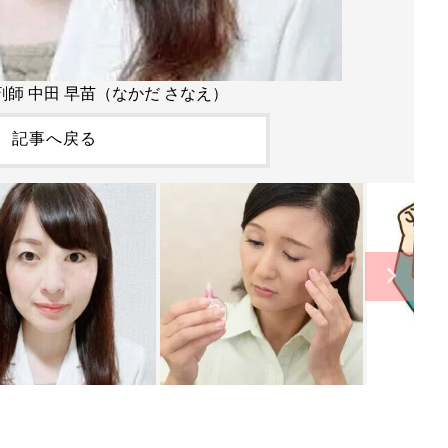
師 中田 早苗（なかだ さなえ）
記事へ戻る