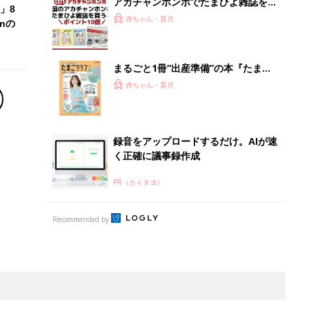
アカチャンホンポでたまひよ雑誌を買
」8
うとポイント10倍【期間限定】
赤ちゃん・育児
nの
まるごと1冊“出産準備”の本『たまご
クラブ 夏号』〈スペシャル大特集〉
赤ちゃん・育児
夫婦で予習する 出産の教科書
録音をアップロードするだけ。AIが速
く正確に議事録作成
PR（カイタヨ）
Recommended by