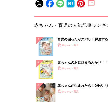
赤ちゃん・育児の人気記事ランキ
育児の困ったがズバリ！解決する
『ひよこクラブ 夏号』 4カ月～
赤ちゃん・育児
になるまで、育児に役立つ情報が
ぱい！
赤ちゃんのお世話まるわかり！『
てのひよこクラブ 夏号』〈巻頭
赤ちゃん・育児
集〉初めての授乳がうまくいく！
っぱい・ミルクの基本と夏のトラ
解決テク
赤ちゃんが生まれたら！2冊の「
ひよ」
赤ちゃん・育児