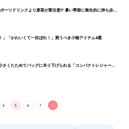
ポーツドリンクより麦茶が要注意!? 暑い季節に衛生的に持ち歩
】
！」「かわいくて一目ぼれ！」買うべき小物アイテム4選
に！小さくたためてバッグに吊り下げられる「コンパクトレジャーシ
4
5
6
7
>