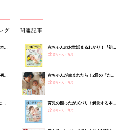
ング
関連記事
本
赤ちゃんのお世話まるわかり！『初め
2才
てのひよこクラブ 夏号』〈巻頭大特
赤ちゃん・育児
いっ
集〉初めての授乳がうまくいく！ お
っぱい・ミルクの基本と夏のトラブル
解決テク
初め
赤ちゃんが生まれたら！2冊の「たま
大特
ひよ」
赤ちゃん・育児
 お
ブル
たま
育児の困ったがズバリ！解決する本
『ひよこクラブ 秋号』 4カ月～2才
赤ちゃん・育児
になるまで、育児に役立つ情報がいっ
ぱい！