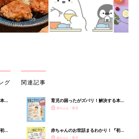
ング
関連記事
本
育児の困ったがズバリ！解決する本
2才
『ひよこクラブ 秋号』 4カ月～2才
赤ちゃん・育児
いっ
になるまで、育児に役立つ情報がいっ
ぱい！
初め
赤ちゃんのお世話まるわかり！『初め
大特
てのひよこクラブ 夏号』〈巻頭大特
赤ちゃん・育児