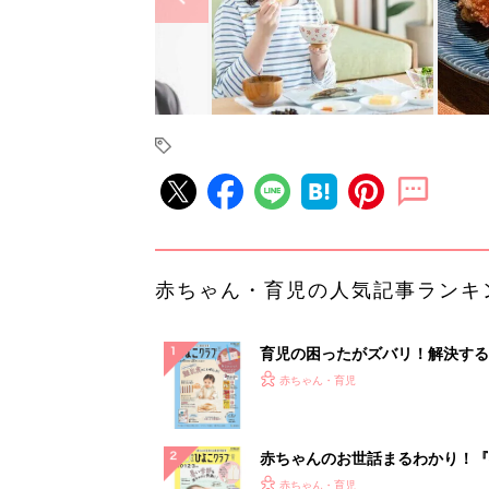
赤ちゃん・育児の人気記事ランキ
育児の困ったがズバリ！解決する
『ひよこクラブ 秋号』 4カ月～
赤ちゃん・育児
になるまで、育児に役立つ情報が
ぱい！
赤ちゃんのお世話まるわかり！『
てのひよこクラブ 夏号』〈巻頭
赤ちゃん・育児