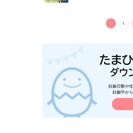
<
1
妊娠日数や
妊娠中か