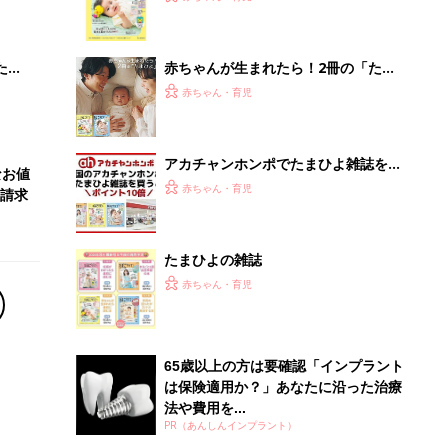
 お
集〉初めての授乳がうまくいく！ お
ブル
っぱい・ミルクの基本と夏のトラブル
解決テク
たま
赤ちゃんが生まれたら！2冊の「たま
ひよ」
赤ちゃん・育児
アカチャンホンポでたまひよ雑誌を買
なお値
うとポイント10倍【期間限定】
赤ちゃん・育児
請求
たまひよの雑誌
赤ちゃん・育児
65歳以上の方は要確認「インプラント
は保険適用か？」あなたに沿った治療
法や費用を...
PR（あんしんインプラント）