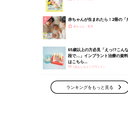
集〉初めての授乳がうまくいく！
っぱい・ミルクの基本と夏のトラ
解決テク
赤ちゃんが生まれたら！2冊の「
ひよ」
赤ちゃん・育児
65歳以上の方必見「えっ!?こん
段で…」インプラント治療の資料
はこちら...
PR（あんしんインプラント）
ランキングをもっと見る