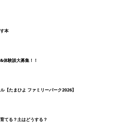
ばす本
&体験談大募集！！
ール【たまひよ ファミリーパーク2026】
を育てる？土はどうする？