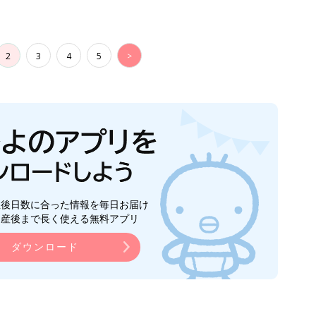
2
3
4
5
>
生後日数に合った情報を毎日お届け
ら産後まで長く使える無料アプリ
ダウンロード