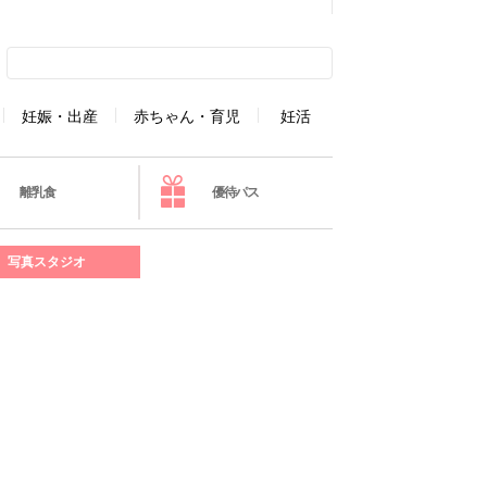
妊娠・出産
赤ちゃん・育児
妊活
離乳食
優待パス
写真スタジオ