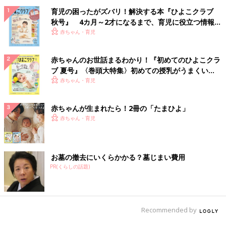
育児の困ったがズバリ！解決する本『ひよこクラブ
秋号』 4カ月～2才になるまで、育児に役立つ情報が
いっぱい！
赤ちゃん・育児
赤ちゃんのお世話まるわかり！『初めてのひよこクラ
ブ 夏号』〈巻頭大特集〉初めての授乳がうまくい
く！ おっぱい・ミルクの基本と夏のトラブル 解決テ
赤ちゃん・育児
ク
赤ちゃんが生まれたら！2冊の「たまひよ」
赤ちゃん・育児
お墓の撤去にいくらかかる？墓じまい費用
PR(くらしの話題)
Recommended by