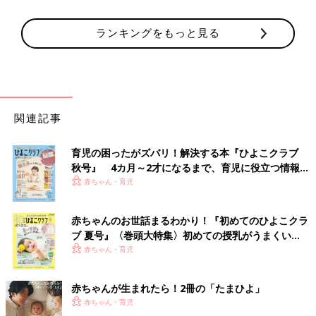
ランキングをもっと見る
関連記事
育児の困ったがズバリ！解決する本『ひよこクラブ
秋号』 4カ月～2才になるまで、育児に役立つ情報が
いっぱい！
赤ちゃん・育児
赤ちゃんのお世話まるわかり！『初めてのひよこクラ
ブ 夏号』〈巻頭大特集〉初めての授乳がうまくい
く！ おっぱい・ミルクの基本と夏のトラブル 解決テ
赤ちゃん・育児
ク
赤ちゃんが生まれたら！2冊の「たまひよ」
赤ちゃん・育児