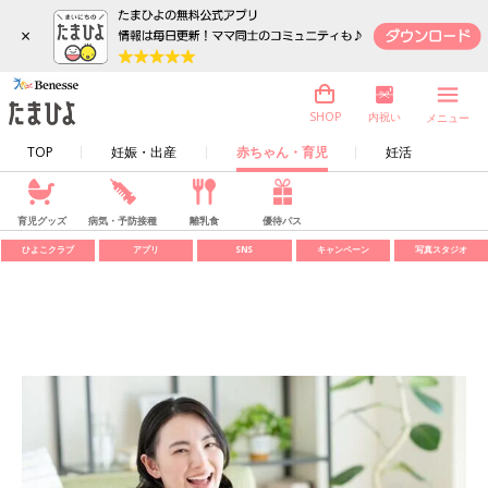
×
内祝い
SHOP
メニュー
TOP
妊娠・出産
赤ちゃん・育児
妊活
育児グッズ
病気・予防接種
離乳食
優待パス
ひよこクラブ
アプリ
SNS
キャンペーン
写真スタジオ