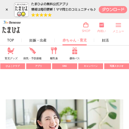
×
内祝い
SHOP
メニュー
TOP
妊娠・出産
赤ちゃん・育児
妊活
育児グッズ
病気・予防接種
離乳食
優待パス
ひよこクラブ
アプリ
SNS
キャンペーン
写真スタジオ