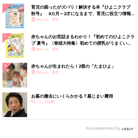
育児の困ったがズバリ！解決する本『ひよこクラブ
秋号』 4カ月～2才になるまで、育児に役立つ情報が
いっぱい！
赤ちゃん・育児
赤ちゃんのお世話まるわかり！『初めてのひよこクラ
ブ 夏号』〈巻頭大特集〉初めての授乳がうまくい
く！ おっぱい・ミルクの基本と夏のトラブル 解決テ
赤ちゃん・育児
ク
赤ちゃんが生まれたら！2冊の「たまひよ」
赤ちゃん・育児
お墓の撤去にいくらかかる？墓じまい費用
PR(くらしの話題)
Recommended by