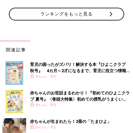
ランキングをもっと見る
関連記事
育児の困ったがズバリ！解決する本『ひよこクラブ
秋号』 4カ月～2才になるまで、育児に役立つ情報が
いっぱい！
赤ちゃん・育児
赤ちゃんのお世話まるわかり！『初めてのひよこクラ
ブ 夏号』〈巻頭大特集〉初めての授乳がうまくい
く！ おっぱい・ミルクの基本と夏のトラブル 解決テ
赤ちゃん・育児
ク
赤ちゃんが生まれたら！2冊の「たまひよ」
赤ちゃん・育児